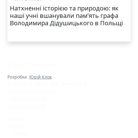
Натхненні історією та природою: як
наші учні вшанували пам’ять графа
Володимира Дідушицького в Польщі
© Ліцей "Галицький"
Розробка
Юрій Клок
79000 м. Львів, вул. Замкова, 4
nvk_halycka@ukr.net
+38(032)2553628
+38(032)2603075
Батькам
Новини
Місто