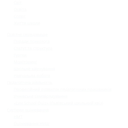
Світ
Освіта
Спорт
Життя школи
Освітнє середовище
Поради психолога
Статут та структура
Гуртки
Моніторинг
Шкільне харчування
Навчальна робота
Педагогічна діяльність
Професійний розвиток педагогічних працівників
Учнівське самоврядування
«Lviv School Quiz» (Львівський шкільний квіз)
Системи оцінювання
НМТ
Оцінювання НУШ