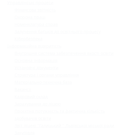
Управлінські процеси
Фінансова звітність
Охорона праці
Номенклатура справ
Залучення батьків до освітнього процесу
Кібербезпека
Інформаційна відкритість
Внутрішня система забезпечення якості освіти
Основна інформація
Установчі документи
Структура і органи управління
Матеріально-технічна база
Вакансії
Кадровий склад
Зарахування до ліцею
Проєктна потужність та фактична кількість
здобувачів освіти
Звіт ліцею "Галицький " Львівської міської ради
Закупівля