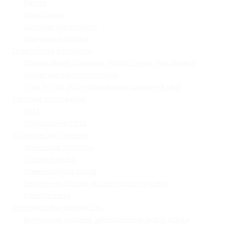
Гуртки
Моніторинг
Шкільне харчування
Навчальна робота
Педагогічна діяльність
Професійний розвиток педагогічних працівників
Учнівське самоврядування
«Lviv School Quiz» (Львівський шкільний квіз)
Системи оцінювання
НМТ
Оцінювання НУШ
Управлінські процеси
Фінансова звітність
Охорона праці
Номенклатура справ
Залучення батьків до освітнього процесу
Кібербезпека
Інформаційна відкритість
Внутрішня система забезпечення якості освіти