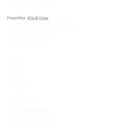
© Ліцей "Галицький"
Розробка
Юрій Клок
79000 м. Львів, вул. Замкова, 4
nvk_halycka@ukr.net
+38(032)2553628
+38(032)2603075
Батькам
Новини
Місто
Світ
Освіта
Спорт
Життя школи
Освітнє середовище
Поради психолога
Статут та структура