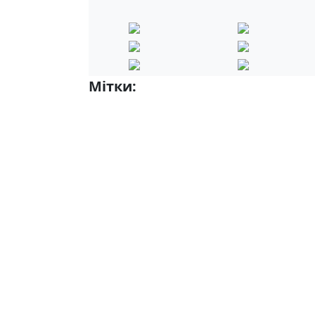
Мітки:
6-Б
5-Б