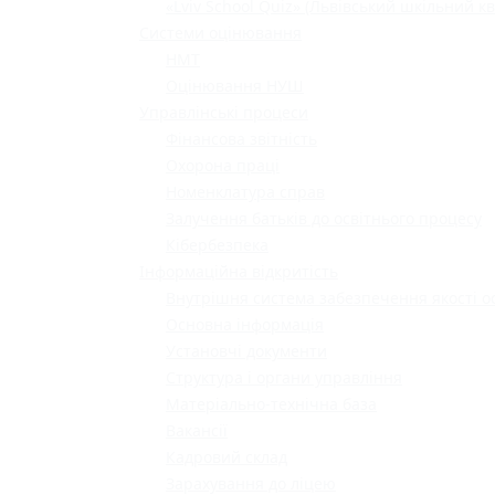
«Lviv School Quiz» (Львівський шкільний кв
Системи оцінювання
НМТ
Оцінювання НУШ
Управлінські процеси
Фінансова звітність
Охорона праці
Номенклатура справ
Залучення батьків до освітнього процесу
Кібербезпека
Інформаційна відкритість
Внутрішня система забезпечення якості о
Основна інформація
Установчі документи
Структура і органи управління
Матеріально-технічна база
Вакансії
Кадровий склад
Зарахування до ліцею