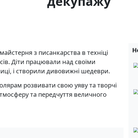
декупажу
Н
майстерня з писанкарства в техніці
асів. Діти працювали над своїми
иці, і створили дивовижні шедеври.
олярам розвивати свою уяву та творчі
 атмосферу та передчуття величного