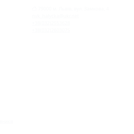
79000 м. Львів, вул. Замкова, 4
nvk_halycka@ukr.net
+38(032)2553628
+38(032)2603075
вників