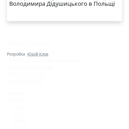
Володимира Дідушицького в Польщі
© Ліцей "Галицький"
Розробка
Юрій Клок
79000 м. Львів, вул. Замкова, 4
nvk_halycka@ukr.net
+38(032)2553628
+38(032)2603075
Батькам
Новини
Місто
Світ
Освіта
Спорт