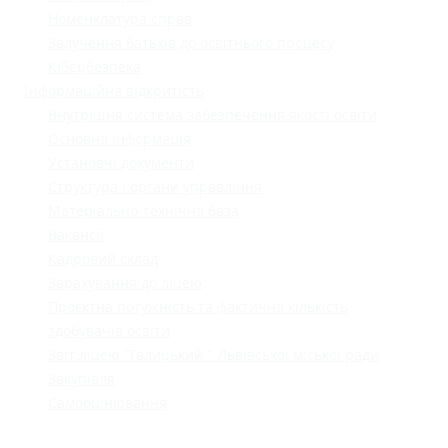
Номенклатура справ
Залучення батьків до освітнього процесу
Кібербезпека
Інформаційна відкритість
Внутрішня система забезпечення якості освіти
Основна інформація
Установчі документи
Структура і органи управління
Матеріально-технічна база
Вакансії
Кадровий склад
Зарахування до ліцею
Проєктна потужність та фактична кількість
здобувачів освіти
Звіт ліцею "Галицький " Львівської міської ради
Закупівля
Самооцінювання