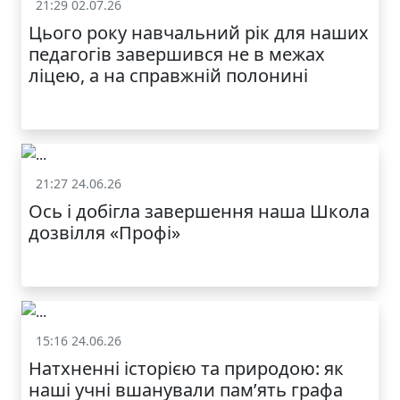
21:29 02.07.26
Життя школи
Цього року навчальний рік для наших
МОДНИЙ ДИТЯЧИЙ
педагогів завершився не в межах
ОДЯГ ПО
ДОСТУПНІЙ ЦІНІ
ліцею, а на справжній полонині
21:27 24.06.26
Життя школи
Ось і добігла завершення наша Школа
дозвілля «Профі»
КАТАЛОГ
15:16 24.06.26
Життя школи
Натхненні історією та природою: як
наші учні вшанували пам’ять графа