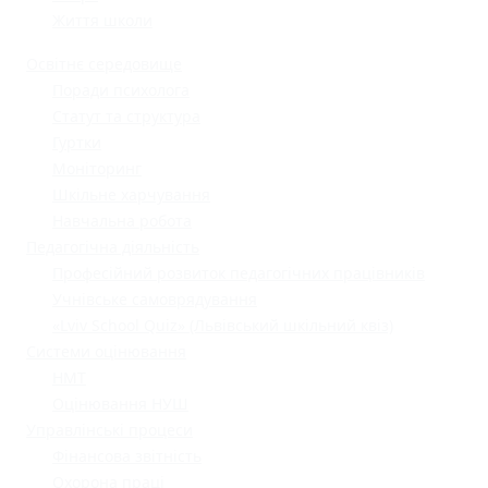
Життя школи
Освітнє середовище
Поради психолога
Статут та структура
Гуртки
Моніторинг
Шкільне харчування
Навчальна робота
Педагогічна діяльність
Професійний розвиток педагогічних працівників
Учнівське самоврядування
«Lviv School Quiz» (Львівський шкільний квіз)
Системи оцінювання
НМТ
Оцінювання НУШ
Управлінські процеси
Фінансова звітність
Охорона праці