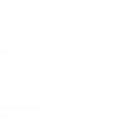
світи
 здобувачів освіти
 ради