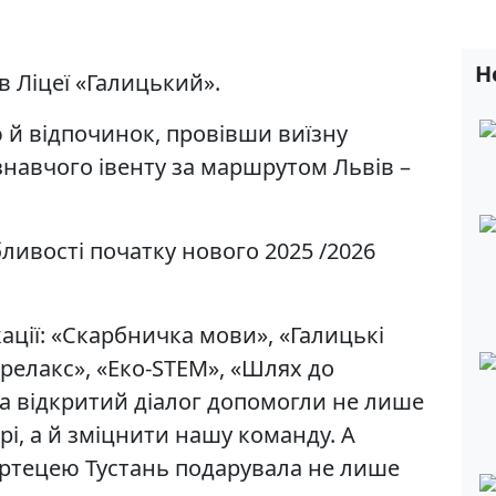
Н
в Ліцеї «Галицький».
ю й відпочинок, провівши виїзну
знавчого івенту за маршрутом Львів –
бливості початку нового 2025 /2026
ації: «Скарбничка мови», «Галицькі
 релакс», «Еко-STEM», «Шлях до
та відкритий діалог допомогли не лише
рі, а й зміцнити нашу команду. А
ртецею Тустань подарувала не лише