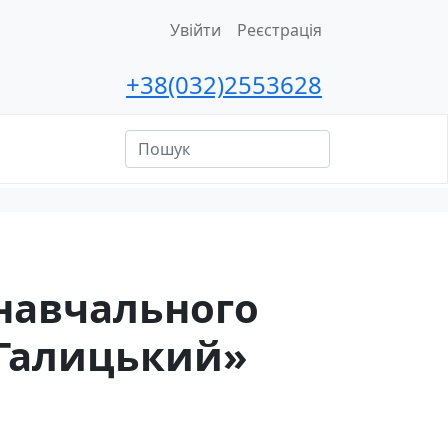
Увійти
Реєстрація
+38(032)2553628
ційна
сть
 навчального
«Галицький»