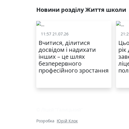
Новини розділу Життя школи
11:57 21.07.26
21:2
Життя школи
Вчитися, ділитися
Цьо
досвідом і надихати
рік
інших – це шлях
зав
безперервного
ліц
професійного зростання
пол
© Ліцей "Галицький"
Розробка
Юрій Клок