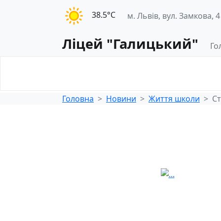
38.5°С
м. Львів, вул. Замкова, 4
Ліцей "Галицький"
Го
Освітнє
Педагогічна
середовище
діяльність
Головна
Новини
Життя школи
Ст