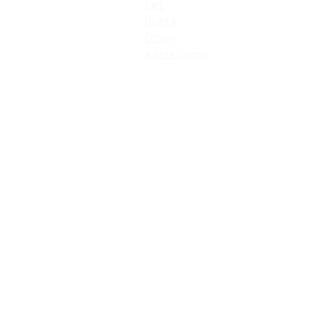
Світ
Освіта
Спорт
Життя школи
КАТАЛОГ