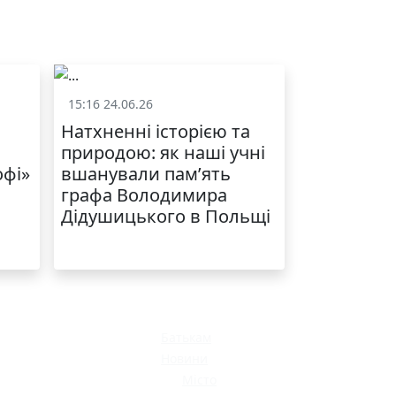
ЯКІСТЬ ТА КРАСА
У ЛЬВОВІ
15:16 24.06.26
и
Життя школи
Натхненні історією та
природою: як наші учні
офі»
вшанували пам’ять
графа Володимира
Дідушицького в Польщі
МОДНИЙ ДИТЯЧИЙ
ОДЯГ ПО
ДОСТУПНІЙ ЦІНІ
Батькам
Новини
Місто