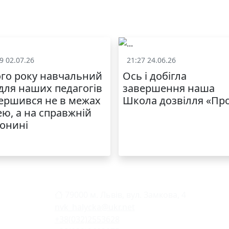
9 02.07.26
21:27 24.06.26
Життя школи
Життя школ
го року навчальний
Ось і добігла
 для наших педагогів
завершення наша
ершився не в межах
Школа дозвілля «Пр
ею, а на справжній
онині
79000 м. Львів, вул. Замкова, 4
nvk_halycka@ukr.net
+38(032)2553628