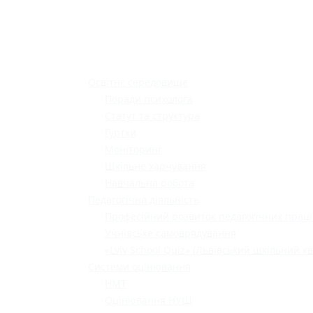
Освітнє середовище
Поради психолога
Статут та структура
Гуртки
Моніторинг
Шкільне харчування
Навчальна робота
Педагогічна діяльність
Професійний розвиток педагогічних праці
Учнівське самоврядування
«Lviv School Quiz» (Львівський шкільний кв
Системи оцінювання
НМТ
Оцінювання НУШ