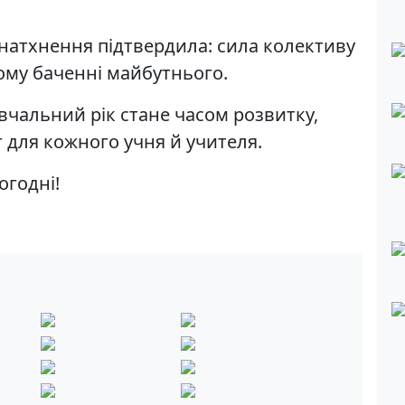
 натхнення підтвердила: сила колективу
ному баченні майбутнього.
вчальний рік стане часом розвитку,
г для кожного учня й учителя.
огодні!