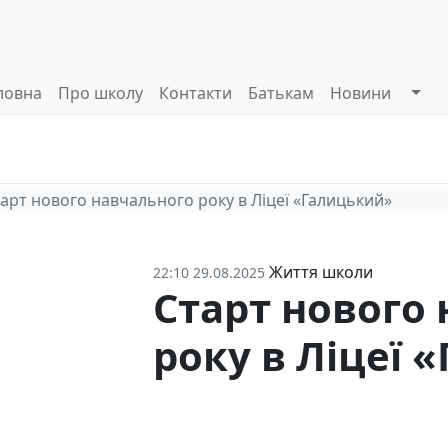
ловна
Про школу
Контакти
Батькам
Новини
Системи
Управлінські
Інформа
оцінювання
процеси
відкриті
арт нового навчального року в Ліцеї «Галицький»
Життя школи
22:10 29.08.2025
Старт нового
року в Ліцеї 