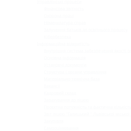
Управлінські процеси
Фінансова звітність
Охорона праці
Номенклатура справ
Залучення батьків до освітнього процесу
Кібербезпека
Інформаційна відкритість
Внутрішня система забезпечення якості о
Основна інформація
Установчі документи
Структура і органи управління
Матеріально-технічна база
Вакансії
Кадровий склад
Зарахування до ліцею
Проєктна потужність та фактична кількість
Звіт ліцею "Галицький " Львівської міської
Закупівля
Самооцінювання