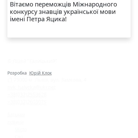
Вітаємо переможців Міжнародного
конкурсу знавців української мови
імені Петра Яцика!
© Ліцей "Галицький"
Розробка
Юрій Клок
79000 м. Львів, вул. Замкова, 4
nvk_halycka@ukr.net
+38(032)2553628
+38(032)2603075
Батькам
Новини
Місто
Світ