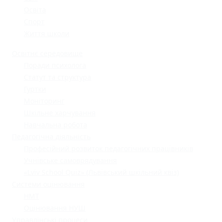
Освіта
Спорт
Життя школи
Освітнє середовище
Поради психолога
Статут та структура
Гуртки
Моніторинг
Шкільне харчування
Навчальна робота
Педагогічна діяльність
Професійний розвиток педагогічних працівників
Учнівське самоврядування
«Lviv School Quiz» (Львівський шкільний квіз)
Системи оцінювання
НМТ
Оцінювання НУШ
Управлінські процеси