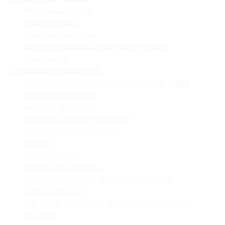
Фінансова звітність
Охорона праці
Номенклатура справ
Залучення батьків до освітнього процесу
Кібербезпека
Інформаційна відкритість
Внутрішня система забезпечення якості освіти
Основна інформація
Установчі документи
Структура і органи управління
Матеріально-технічна база
Вакансії
Кадровий склад
Зарахування до ліцею
Проєктна потужність та фактична кількість
здобувачів освіти
Звіт ліцею "Галицький " Львівської міської ради
Закупівля