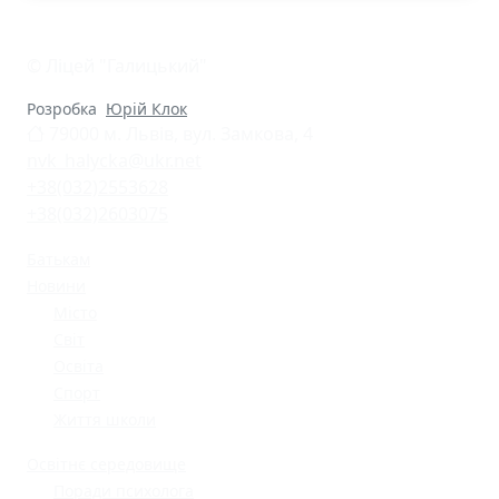
© Ліцей "Галицький"
Розробка
Юрій Клок
79000 м. Львів, вул. Замкова, 4
nvk_halycka@ukr.net
+38(032)2553628
+38(032)2603075
Батькам
Новини
Місто
Світ
Освіта
Спорт
Життя школи
Освітнє середовище
Поради психолога