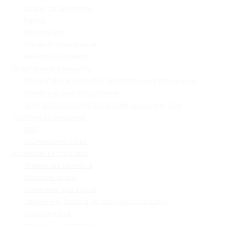
Статут та структура
Гуртки
Моніторинг
Шкільне харчування
Навчальна робота
Педагогічна діяльність
Професійний розвиток педагогічних працівників
Учнівське самоврядування
«Lviv School Quiz» (Львівський шкільний квіз)
Системи оцінювання
НМТ
Оцінювання НУШ
Управлінські процеси
Фінансова звітність
Охорона праці
Номенклатура справ
Залучення батьків до освітнього процесу
Кібербезпека