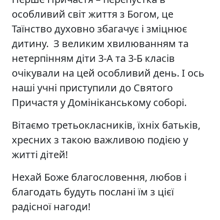
особливий світ життя з Богом, це
Таїнство духовно збагачує і зміцнює
дитину. З великим хвилюванням та
нетерпінням діти 3-А та 3-Б класів
очікували на цей особливий день. І ось
наші учні приступили до Святого
Причастя у Домініканському соборі.
Вітаємо третьокласників, їхніх батьків,
хресних з такою важливою подією у
житті дітей!
Нехай Боже благословення, любов і
благодать будуть послані їм з цієї
радісної нагоди!