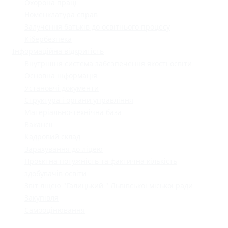
Охорона праці
Номенклатура справ
Залучення батьків до освітнього процесу
Кібербезпека
Інформаційна відкритість
Внутрішня система забезпечення якості освіти
Основна інформація
Установчі документи
Структура і органи управління
Матеріально-технічна база
Вакансії
Кадровий склад
Зарахування до ліцею
Проєктна потужність та фактична кількість
здобувачів освіти
Звіт ліцею "Галицький " Львівської міської ради
Закупівля
Самооцінювання