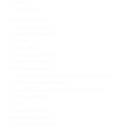
Спорт
Життя школи
Освітнє середовище
Поради психолога
Статут та структура
Гуртки
Моніторинг
Шкільне харчування
Навчальна робота
Педагогічна діяльність
Професійний розвиток педагогічних працівників
Учнівське самоврядування
«Lviv School Quiz» (Львівський шкільний квіз)
Системи оцінювання
НМТ
Оцінювання НУШ
Управлінські процеси
Фінансова звітність