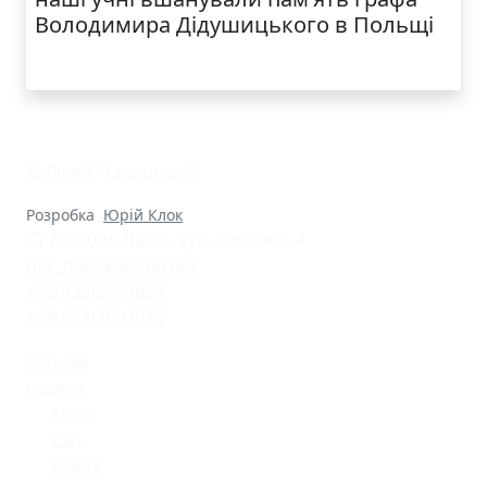
Володимира Дідушицького в Польщі
© Ліцей "Галицький"
Розробка
Юрій Клок
79000 м. Львів, вул. Замкова, 4
nvk_halycka@ukr.net
+38(032)2553628
+38(032)2603075
Батькам
Новини
Місто
Світ
Освіта