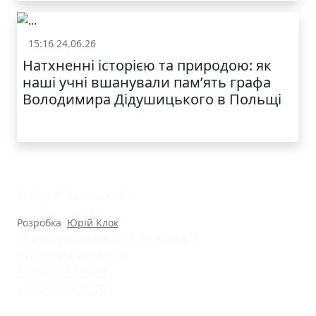
КАТАЛОГ
15:16 24.06.26
Життя школи
Натхненні історією та природою: як
наші учні вшанували пам’ять графа
Володимира Дідушицького в Польщі
© Ліцей "Галицький"
Розробка
Юрій Клок
79000 м. Львів, вул. Замкова, 4
nvk_halycka@ukr.net
+38(032)2553628
+38(032)2603075