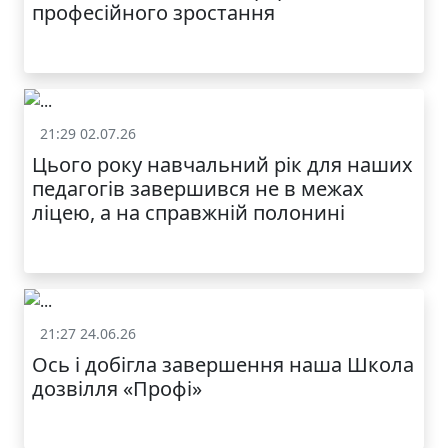
професійного зростання
21:29 02.07.26
Життя школи
Цього року навчальний рік для наших
МОДНИЙ ДИТЯЧИЙ
педагогів завершився не в межах
ОДЯГ ПО
ДОСТУПНІЙ ЦІНІ
ліцею, а на справжній полонині
21:27 24.06.26
Життя школи
Ось і добігла завершення наша Школа
дозвілля «Профі»