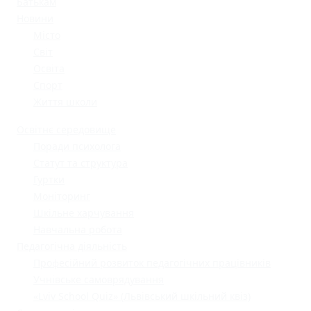
Батькам
Новини
Місто
Світ
Освіта
Спорт
Життя школи
Освітнє середовище
Поради психолога
Статут та структура
Гуртки
Моніторинг
Шкільне харчування
Навчальна робота
Педагогічна діяльність
Професійний розвиток педагогічних працівників
Учнівське самоврядування
«Lviv School Quiz» (Львівський шкільний квіз)