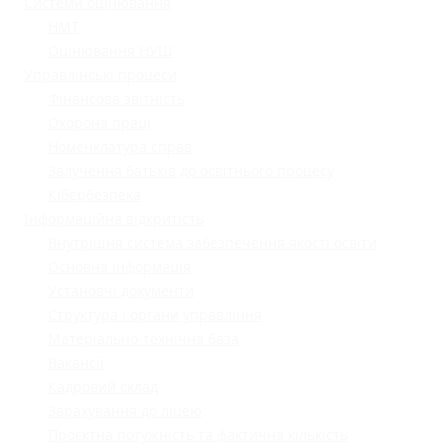
Системи оцінювання
НМТ
Оцінювання НУШ
Управлінські процеси
Фінансова звітність
Охорона праці
Номенклатура справ
Залучення батьків до освітнього процесу
Кібербезпека
Інформаційна відкритість
Внутрішня система забезпечення якості освіти
Основна інформація
Установчі документи
Структура і органи управління
Матеріально-технічна база
Вакансії
Кадровий склад
Зарахування до ліцею
Проєктна потужність та фактична кількість