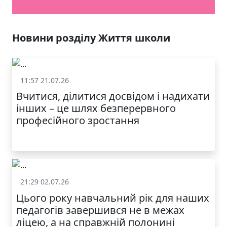
ЯКІСТЬ ТА КРАСА
У ЛЬВОВІ
Новини розділу Життя школи
11:57 21.07.26
Життя школи
Вчитися, ділитися досвідом і надихати
інших – це шлях безперервного
професійного зростання
21:29 02.07.26
Життя школи
Цього року навчальний рік для наших
МОДНИЙ ДИТЯЧИЙ
педагогів завершився не в межах
ОДЯГ ПО
ДОСТУПНІЙ ЦІНІ
ліцею, а на справжній полонині