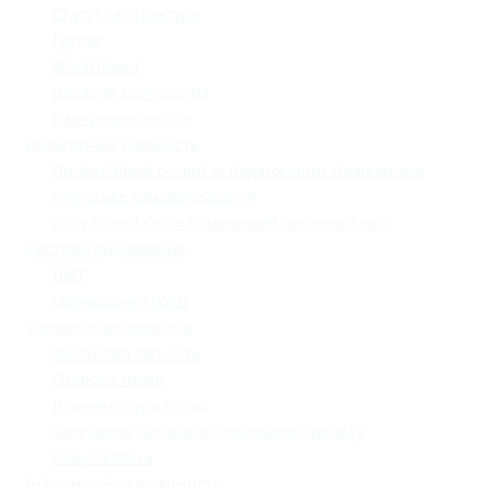
Статут та структура
Гуртки
Моніторинг
Шкільне харчування
Навчальна робота
Педагогічна діяльність
Професійний розвиток педагогічних працівників
Учнівське самоврядування
«Lviv School Quiz» (Львівський шкільний квіз)
Системи оцінювання
НМТ
Оцінювання НУШ
Управлінські процеси
Фінансова звітність
Охорона праці
Номенклатура справ
Залучення батьків до освітнього процесу
Кібербезпека
Інформаційна відкритість