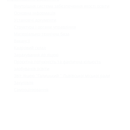
Внутрішня система забезпечення якості освіти
Основна інформація
Установчі документи
Структура і органи управління
Матеріально-технічна база
Вакансії
Кадровий склад
Зарахування до ліцею
Проєктна потужність та фактична кількість
здобувачів освіти
Звіт ліцею "Галицький " Львівської міської ради
Закупівля
Самооцінювання