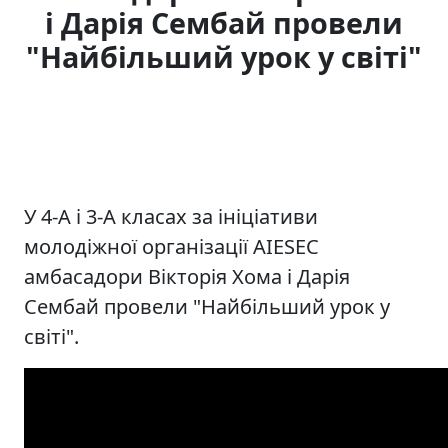
і Дарія Сембай провели
"Найбільший урок у світі"
У 4-А і 3-А класах за ініціативи
молодіжної організації AIESEС
амбасадори Вікторія Хома і Дарія
Сембай провели "Найбільший урок у
світі".