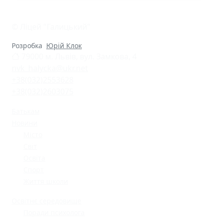
© Ліцей "Галицький"
Розробка
Юрій Клок
79000 м. Львів, вул. Замкова, 4
nvk_halycka@ukr.net
+38(032)2553628
+38(032)2603075
Батькам
Новини
Місто
Світ
Освіта
Спорт
Життя школи
Освітнє середовище
Поради психолога