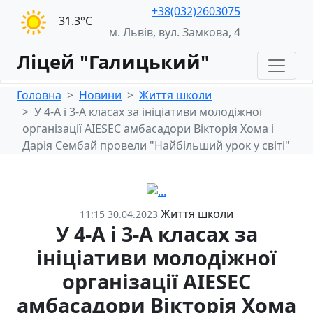
+38(032)2603075
31.3°С
м. Львів, вул. Замкова, 4
Ліцей "Галицький"
Головна
Новини
Життя школи
У 4-А і 3-А класах за ініціативи молодіжної
організації AIESEС амбасадори Вікторія Хома і
Дарія Сембай провели "Найбільший урок у світі"
Життя школи
11:15 30.04.2023
У 4-А і 3-А класах за
ініціативи молодіжної
організації AIESEС
амбасадори Вікторія Хома