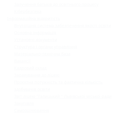
Залучення батьків до освітнього процесу
Кібербезпека
Інформаційна відкритість
Внутрішня система забезпечення якості освіти
Основна інформація
Установчі документи
Структура і органи управління
Матеріально-технічна база
Вакансії
Кадровий склад
Зарахування до ліцею
Проєктна потужність та фактична кількість
здобувачів освіти
Звіт ліцею "Галицький " Львівської міської ради
Закупівля
Самооцінювання