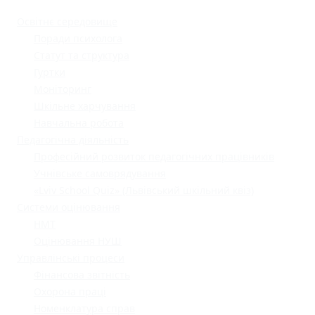
Освітнє середовище
Поради психолога
Статут та структура
Гуртки
Моніторинг
Шкільне харчування
Навчальна робота
Педагогічна діяльність
Професійний розвиток педагогічних працівників
Учнівське самоврядування
«Lviv School Quiz» (Львівський шкільний квіз)
Системи оцінювання
НМТ
Оцінювання НУШ
Управлінські процеси
Фінансова звітність
Охорона праці
Номенклатура справ