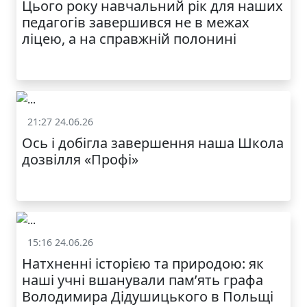
Цього року навчальний рік для наших
МОДНИЙ ДИТЯЧИЙ
педагогів завершився не в межах
ОДЯГ ПО
ДОСТУПНІЙ ЦІНІ
ліцею, а на справжній полонині
21:27 24.06.26
Життя школи
Ось і добігла завершення наша Школа
дозвілля «Профі»
КАТАЛОГ
15:16 24.06.26
Життя школи
Натхненні історією та природою: як
наші учні вшанували пам’ять графа
Володимира Дідушицького в Польщі