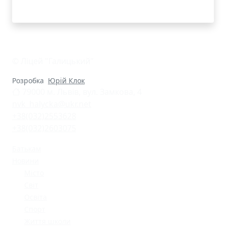
© Ліцей "Галицький"
Розробка
Юрій Клок
79000 м. Львів, вул. Замкова, 4
nvk_halycka@ukr.net
+38(032)2553628
+38(032)2603075
Батькам
Новини
Місто
Світ
Освіта
Спорт
Життя школи