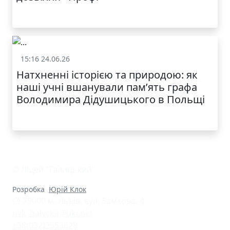
КАТАЛОГ
15:16 24.06.26
Життя школи
Натхненні історією та природою: як
наші учні вшанували пам’ять графа
Володимира Дідушицького в Польщі
© Ліцей "Галицький"
Розробка
Юрій Клок
79000 м. Львів, вул. Замкова, 4
nvk_halycka@ukr.net
+38(032)2553628