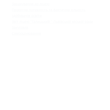
Зарахування до ліцею
Проєктна потужність та фактична кількість
здобувачів освіти
Звіт ліцею "Галицький " Львівської міської ради
Закупівля
Самооцінювання