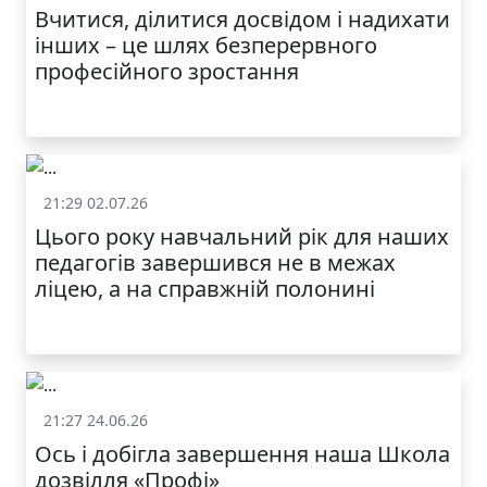
Вчитися, ділитися досвідом і надихати
інших – це шлях безперервного
професійного зростання
21:29 02.07.26
Життя школи
Цього року навчальний рік для наших
МОДНИЙ ДИТЯЧИЙ
педагогів завершився не в межах
ОДЯГ ПО
ДОСТУПНІЙ ЦІНІ
ліцею, а на справжній полонині
21:27 24.06.26
Життя школи
Ось і добігла завершення наша Школа
дозвілля «Профі»