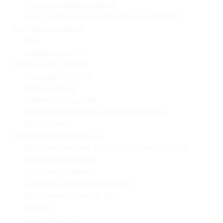
Учнівське самоврядування
«Lviv School Quiz» (Львівський шкільний квіз)
Системи оцінювання
НМТ
Оцінювання НУШ
Управлінські процеси
Фінансова звітність
Охорона праці
Номенклатура справ
Залучення батьків до освітнього процесу
Кібербезпека
Інформаційна відкритість
Внутрішня система забезпечення якості освіти
Основна інформація
Установчі документи
Структура і органи управління
Матеріально-технічна база
Вакансії
Кадровий склад