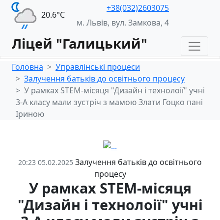
+38(032)2603075
20.6°С
м. Львів, вул. Замкова, 4
Ліцей "Галицький"
Головна
Управлінські процеси
Залучення батьків до освітнього процесу
У рамках STEM-місяця "Дизайн і технолоії" учні
3-А класу мали зустріч з мамою Злати Гоцко пані
Іриною
Залучення батьків до освітнього
20:23 05.02.2025
процесу
У рамках STEM-місяця
"Дизайн і технолоії" учні