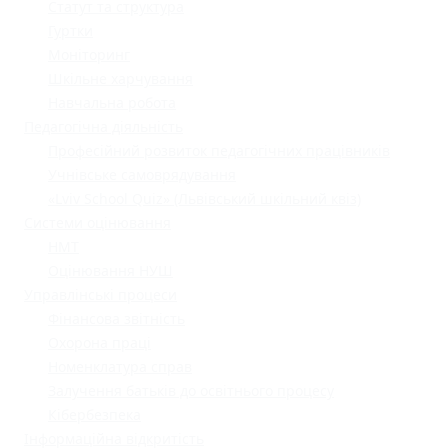
Статут та структура
Гуртки
Моніторинг
Шкільне харчування
Навчальна робота
Педагогічна діяльність
Професійний розвиток педагогічних працівників
Учнівське самоврядування
«Lviv School Quiz» (Львівський шкільний квіз)
Системи оцінювання
НМТ
Оцінювання НУШ
Управлінські процеси
Фінансова звітність
Охорона праці
Номенклатура справ
Залучення батьків до освітнього процесу
Кібербезпека
Інформаційна відкритість