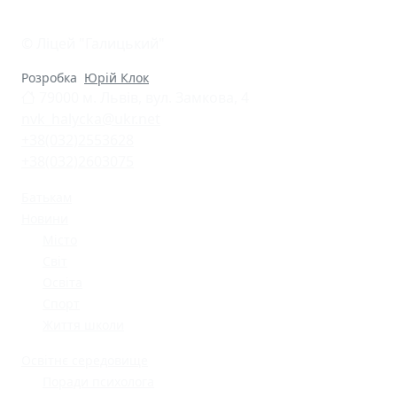
© Ліцей "Галицький"
Розробка
Юрій Клок
79000 м. Львів, вул. Замкова, 4
nvk_halycka@ukr.net
+38(032)2553628
+38(032)2603075
Батькам
Новини
Місто
Світ
Освіта
Спорт
Життя школи
Освітнє середовище
Поради психолога