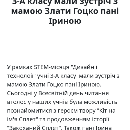
3-А класу мали зустріч з
мамою Злати Гоцко пані
Іриною
У рамках STEM-місяця "Дизайн і
технолоії" учні 3-А класу мали зустріч з
мамою Злати Гоцко пані Іриною.
Сьогодні у Всесвітній день читання
вголос у наших учнів була можливість
познайомитися з героєм твору "Кіт на
ім'я Сплет" та продовженням історії
"Закоханий Сплет". Також пані Ірина