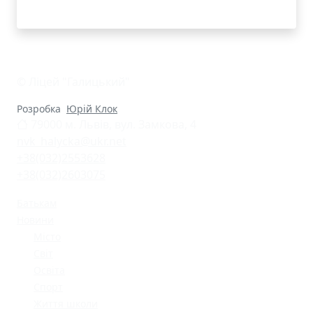
© Ліцей "Галицький"
Розробка
Юрій Клок
79000 м. Львів, вул. Замкова, 4
nvk_halycka@ukr.net
+38(032)2553628
+38(032)2603075
Батькам
Новини
Місто
Світ
Освіта
Спорт
Життя школи