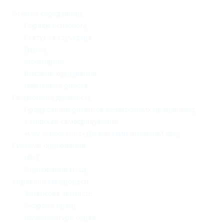
Освітнє середовище
Поради психолога
Статут та структура
Гуртки
Моніторинг
Шкільне харчування
Навчальна робота
Педагогічна діяльність
Професійний розвиток педагогічних працівників
Учнівське самоврядування
«Lviv School Quiz» (Львівський шкільний квіз)
Системи оцінювання
НМТ
Оцінювання НУШ
Управлінські процеси
Фінансова звітність
Охорона праці
Номенклатура справ