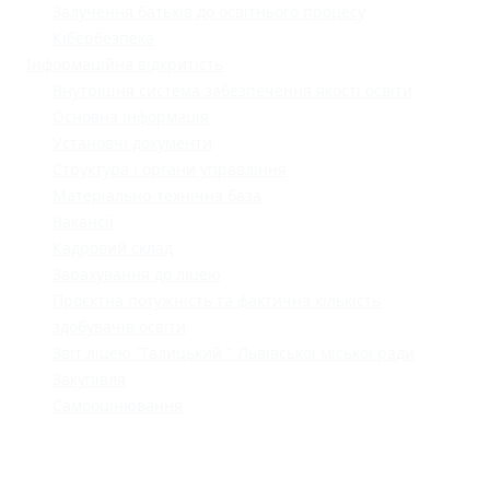
Залучення батьків до освітнього процесу
Кібербезпека
Інформаційна відкритість
Внутрішня система забезпечення якості освіти
Основна інформація
Установчі документи
Структура і органи управління
Матеріально-технічна база
Вакансії
Кадровий склад
Зарахування до ліцею
Проєктна потужність та фактична кількість
здобувачів освіти
Звіт ліцею "Галицький " Львівської міської ради
Закупівля
Самооцінювання