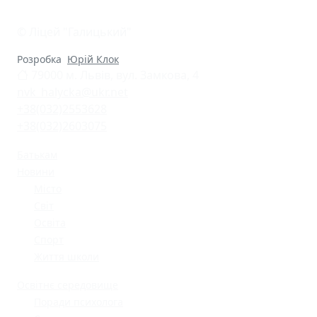
© Ліцей "Галицький"
Розробка
Юрій Клок
79000 м. Львів, вул. Замкова, 4
nvk_halycka@ukr.net
+38(032)2553628
+38(032)2603075
Батькам
Новини
Місто
Світ
Освіта
Спорт
Життя школи
Освітнє середовище
Поради психолога