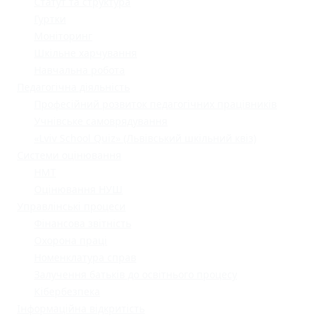
Статут та структура
Гуртки
Моніторинг
Шкільне харчування
Навчальна робота
Педагогічна діяльність
Професійний розвиток педагогічних працівників
Учнівське самоврядування
«Lviv School Quiz» (Львівський шкільний квіз)
Системи оцінювання
НМТ
Оцінювання НУШ
Управлінські процеси
Фінансова звітність
Охорона праці
Номенклатура справ
Залучення батьків до освітнього процесу
Кібербезпека
Інформаційна відкритість