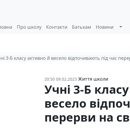
ловна
Про школу
Контакти
Батькам
Новини
Системи
Управлінські
Інформа
оцінювання
процеси
відкриті
ні 3-Б класу активно й весело відпочивають під час пере
Життя школи
20:50 09.02.2023
Учні 3-Б клас
весело відпоч
перерви на св