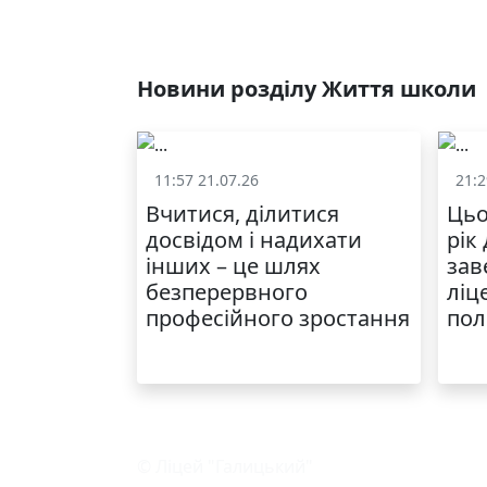
Новини розділу Життя школи
11:57 21.07.26
21:2
Життя школи
Вчитися, ділитися
Цьо
досвідом і надихати
рік
інших – це шлях
зав
безперервного
ліц
професійного зростання
пол
© Ліцей "Галицький"