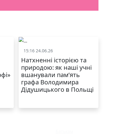
15:16 24.06.26
и
Життя школи
Натхненні історією та
природою: як наші учні
офі»
вшанували пам’ять
графа Володимира
Дідушицького в Польщі
Батькам