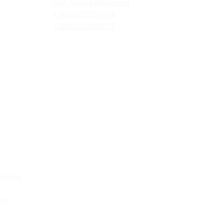
nvk_halycka@ukr.net
+38(032)2553628
+38(032)2603075
вників
із)