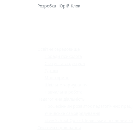
Розробка
Юрій Клок
Освітнє середовище
Поради психолога
Статут та структура
Гуртки
Моніторинг
Шкільне харчування
Навчальна робота
Педагогічна діяльність
Професійний розвиток педагогічних праці
Учнівське самоврядування
«Lviv School Quiz» (Львівський шкільний кв
Системи оцінювання