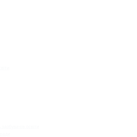
світи
 здобувачів освіти
 ради