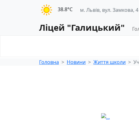
38.8°С
м. Львів, вул. Замкова, 4
Ліцей "Галицький"
Го
Освітнє
Педагогічна
середовище
діяльність
Головна
Новини
Життя школи
Уч