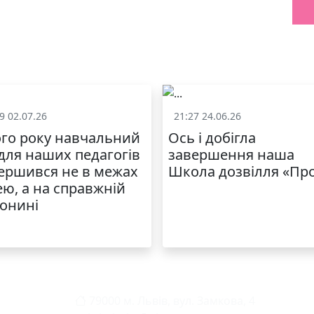
9 02.07.26
21:27 24.06.26
Життя школи
Життя школ
го року навчальний
Ось і добігла
 для наших педагогів
завершення наша
ершився не в межах
Школа дозвілля «Пр
ею, а на справжній
онині
79000 м. Львів, вул. Замкова, 4