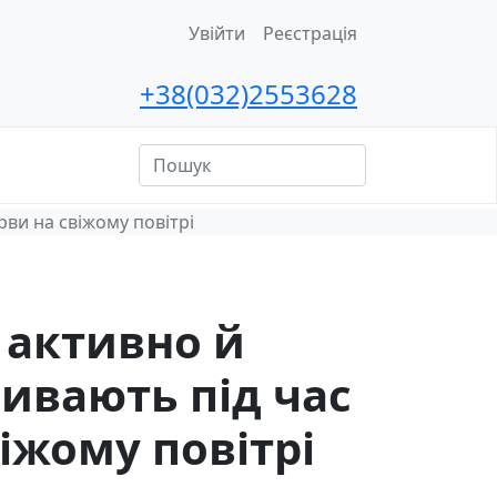
Увійти
Реєстрація
+38(032)2553628
ційна
сть
рви на свіжому повітрі
у активно й
ивають під час
іжому повітрі