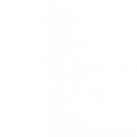
НМТ
Оцінювання НУШ
Управлінські процеси
Фінансова звітність
Охорона праці
Номенклатура справ
Залучення батьків до освітнього процесу
Кібербезпека
Інформаційна відкритість
Внутрішня система забезпечення якості о
Основна інформація
Установчі документи
Структура і органи управління
Матеріально-технічна база
Вакансії
Кадровий склад
Зарахування до ліцею
Проєктна потужність та фактична кількість
Звіт ліцею "Галицький " Львівської міської