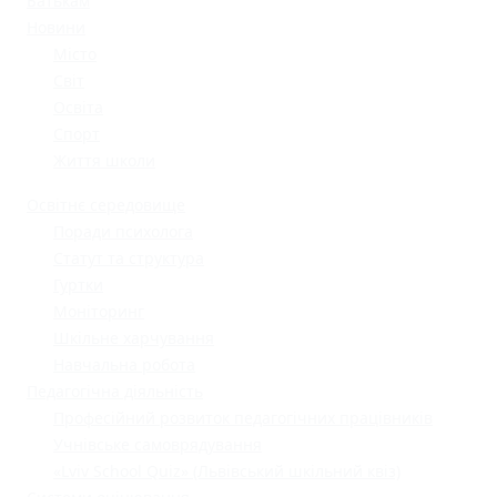
Батькам
Новини
Місто
Світ
Освіта
Спорт
Життя школи
Освітнє середовище
Поради психолога
Статут та структура
Гуртки
Моніторинг
Шкільне харчування
Навчальна робота
Педагогічна діяльність
Професійний розвиток педагогічних працівників
Учнівське самоврядування
«Lviv School Quiz» (Львівський шкільний квіз)