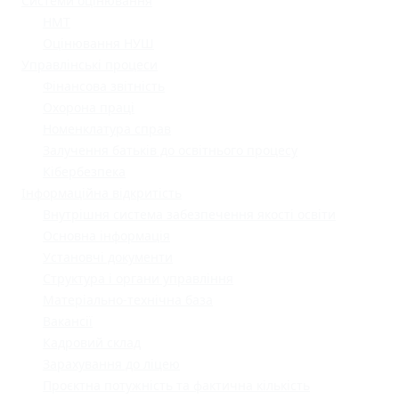
Системи оцінювання
НМТ
Оцінювання НУШ
Управлінські процеси
Фінансова звітність
Охорона праці
Номенклатура справ
Залучення батьків до освітнього процесу
Кібербезпека
Інформаційна відкритість
Внутрішня система забезпечення якості освіти
Основна інформація
Установчі документи
Структура і органи управління
Матеріально-технічна база
Вакансії
Кадровий склад
Зарахування до ліцею
Проєктна потужність та фактична кількість