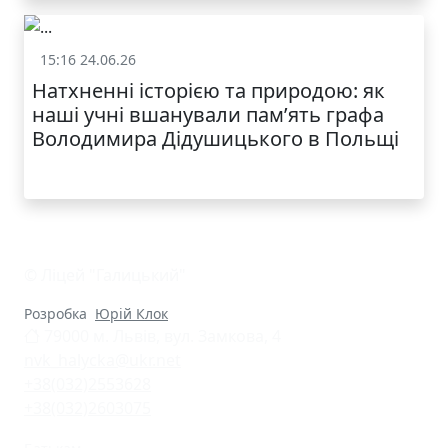
15:16 24.06.26
Життя школи
Натхненні історією та природою: як
наші учні вшанували пам’ять графа
Володимира Дідушицького в Польщі
© Ліцей "Галицький"
Розробка
Юрій Клок
79000 м. Львів, вул. Замкова, 4
nvk_halycka@ukr.net
+38(032)2553628
+38(032)2603075