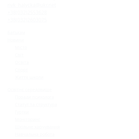
nvk_halycka@ukr.net
+38(032)2553628
+38(032)2603075
Батькам
Новини
Місто
Світ
Освіта
Спорт
Життя школи
Освітнє середовище
Поради психолога
Статут та структура
Гуртки
Моніторинг
Шкільне харчування
Навчальна робота