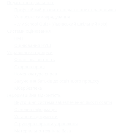
Педагогічна діяльність
Професійний розвиток педагогічних працівників
Учнівське самоврядування
«Lviv School Quiz» (Львівський шкільний квіз)
Системи оцінювання
НМТ
Оцінювання НУШ
Управлінські процеси
Фінансова звітність
Охорона праці
Номенклатура справ
Залучення батьків до освітнього процесу
Кібербезпека
Інформаційна відкритість
Внутрішня система забезпечення якості освіти
Основна інформація
Установчі документи
Структура і органи управління
Матеріально-технічна база