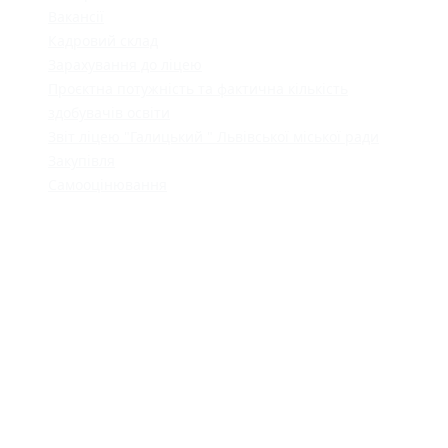
Вакансії
Кадровий склад
Зарахування до ліцею
Проєктна потужність та фактична кількість
здобувачів освіти
Звіт ліцею "Галицький " Львівської міської ради
Закупівля
Самооцінювання