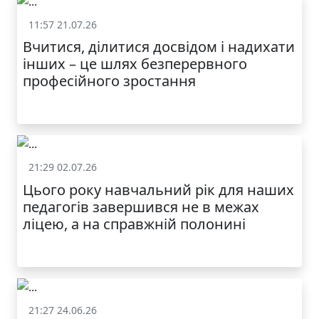
11:57 21.07.26
Життя школи
Вчитися, ділитися досвідом і надихати
інших – це шлях безперервного
професійного зростання
21:29 02.07.26
Життя школи
Цього року навчальний рік для наших
МОДНИЙ ДИТЯЧИЙ
педагогів завершився не в межах
ОДЯГ ПО
ДОСТУПНІЙ ЦІНІ
ліцею, а на справжній полонині
21:27 24.06.26
Життя школи