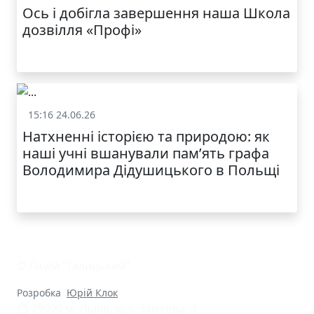
Ось і добігла завершення наша Школа
дозвілля «Профі»
КАТАЛОГ
15:16 24.06.26
Життя школи
Натхненні історією та природою: як
наші учні вшанували пам’ять графа
Володимира Дідушицького в Польщі
© Ліцей "Галицький"
Розробка
Юрій Клок
79000 м. Львів, вул. Замкова, 4