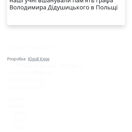
наші учні вшанували пам’ять графа
Володимира Дідушицького в Польщі
© Ліцей "Галицький"
Розробка
Юрій Клок
79000 м. Львів, вул. Замкова, 4
nvk_halycka@ukr.net
+38(032)2553628
+38(032)2603075
Батькам
Новини
Місто
Світ
Освіта