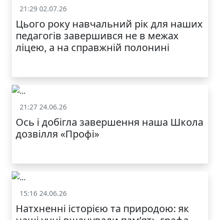
21:29 02.07.26
Життя школи
Цього року навчальний рік для наших
МОДНИЙ ДИТЯЧИЙ
педагогів завершився не в межах
ОДЯГ ПО
ДОСТУПНІЙ ЦІНІ
ліцею, а на справжній полонині
21:27 24.06.26
Життя школи
Ось і добігла завершення наша Школа
дозвілля «Профі»
КАТАЛОГ
15:16 24.06.26
Життя школи
Натхненні історією та природою: як