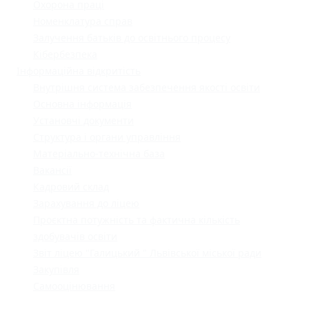
Охорона праці
Номенклатура справ
Залучення батьків до освітнього процесу
Кібербезпека
Інформаційна відкритість
Внутрішня система забезпечення якості освіти
Основна інформація
Установчі документи
Структура і органи управління
Матеріально-технічна база
Вакансії
Кадровий склад
Зарахування до ліцею
Проєктна потужність та фактична кількість
здобувачів освіти
Звіт ліцею "Галицький " Львівської міської ради
Закупівля
Самооцінювання