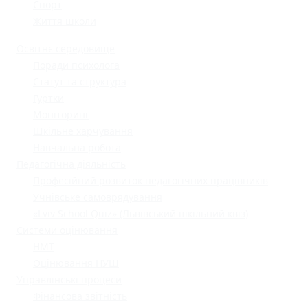
Спорт
Життя школи
Освітнє середовище
Поради психолога
Статут та структура
Гуртки
Моніторинг
Шкільне харчування
Навчальна робота
Педагогічна діяльність
Професійний розвиток педагогічних працівників
Учнівське самоврядування
«Lviv School Quiz» (Львівський шкільний квіз)
Системи оцінювання
НМТ
Оцінювання НУШ
Управлінські процеси
Фінансова звітність