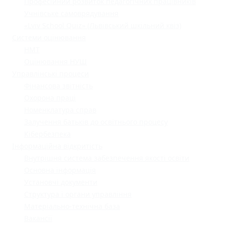
Професійний розвиток педагогічних працівників
Учнівське самоврядування
«Lviv School Quiz» (Львівський шкільний квіз)
Системи оцінювання
НМТ
Оцінювання НУШ
Управлінські процеси
Фінансова звітність
Охорона праці
Номенклатура справ
Залучення батьків до освітнього процесу
Кібербезпека
Інформаційна відкритість
Внутрішня система забезпечення якості освіти
Основна інформація
Установчі документи
Структура і органи управління
Матеріально-технічна база
Вакансії