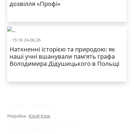
дозвілля «Профі»
КАТАЛОГ
15:16 24.06.26
Життя школи
Натхненні історією та природою: як
наші учні вшанували пам’ять графа
Володимира Дідушицького в Польщі
© Ліцей "Галицький"
Розробка
Юрій Клок
79000 м. Львів, вул. Замкова, 4
nvk_halycka@ukr.net