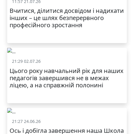
11:57 21.07.26
Життя школи
Вчитися, ділитися досвідом і надихати
інших – це шлях безперервного
професійного зростання
21:29 02.07.26
Життя школи
Цього року навчальний рік для наших
МОДНИЙ ДИТЯЧИЙ
педагогів завершився не в межах
ОДЯГ ПО
ДОСТУПНІЙ ЦІНІ
ліцею, а на справжній полонині
21:27 24.06.26
Життя школи
Ось і добігла завершення наша Школа