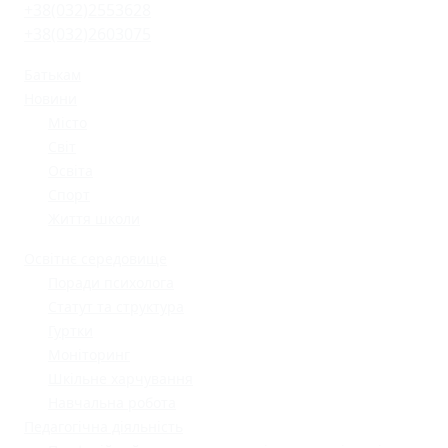
+38(032)2553628
+38(032)2603075
Батькам
Новини
Місто
Світ
Освіта
Спорт
Життя школи
Освітнє середовище
Поради психолога
Статут та структура
Гуртки
Моніторинг
Шкільне харчування
Навчальна робота
Педагогічна діяльність