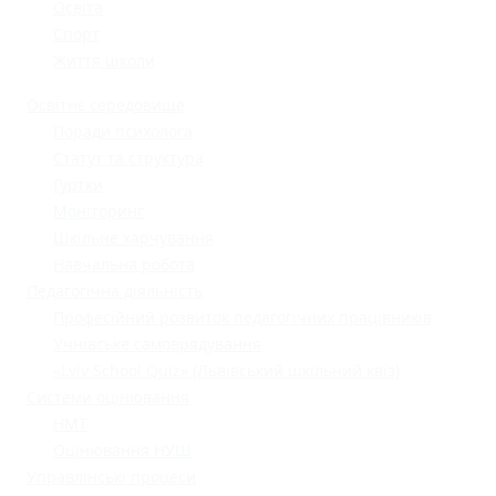
Освіта
Спорт
Життя школи
Освітнє середовище
Поради психолога
Статут та структура
Гуртки
Моніторинг
Шкільне харчування
Навчальна робота
Педагогічна діяльність
Професійний розвиток педагогічних працівників
Учнівське самоврядування
«Lviv School Quiz» (Львівський шкільний квіз)
Системи оцінювання
НМТ
Оцінювання НУШ
Управлінські процеси