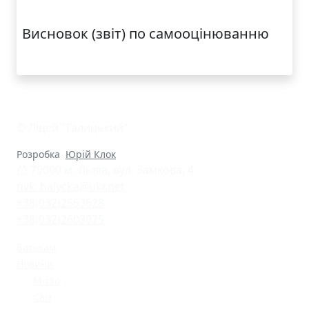
Внутрішня система забезпечення якості освіти
Висновок (звіт) по самооцінюванню
© Ліцей "Галицький"
Розробка
Юрій Клок
79000 м. Львів, вул. Замкова, 4
nvk_halycka@ukr.net
+38(032)2553628
+38(032)2603075
Батькам
Новини
Місто
Світ