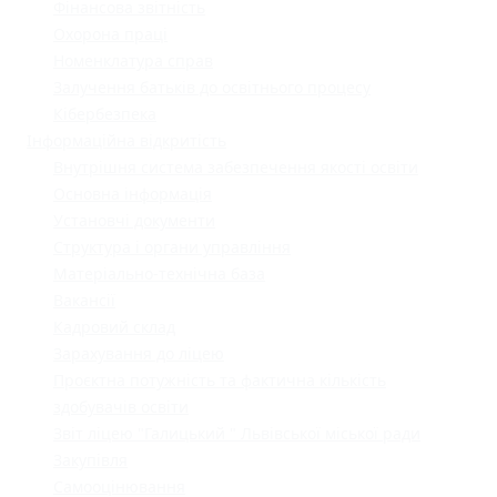
Фінансова звітність
Охорона праці
Номенклатура справ
Залучення батьків до освітнього процесу
Кібербезпека
Інформаційна відкритість
Внутрішня система забезпечення якості освіти
Основна інформація
Установчі документи
Структура і органи управління
Матеріально-технічна база
Вакансії
Кадровий склад
Зарахування до ліцею
Проєктна потужність та фактична кількість
здобувачів освіти
Звіт ліцею "Галицький " Львівської міської ради
Закупівля
Самооцінювання