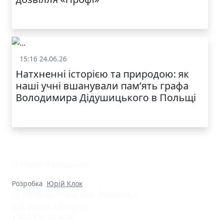
КАТАЛОГ
15:16 24.06.26
Життя школи
Натхненні історією та природою: як
наші учні вшанували пам’ять графа
Володимира Дідушицького в Польщі
© Ліцей "Галицький"
Розробка
Юрій Клок
79000 м. Львів, вул. Замкова, 4
nvk_halycka@ukr.net
+38(032)2553628