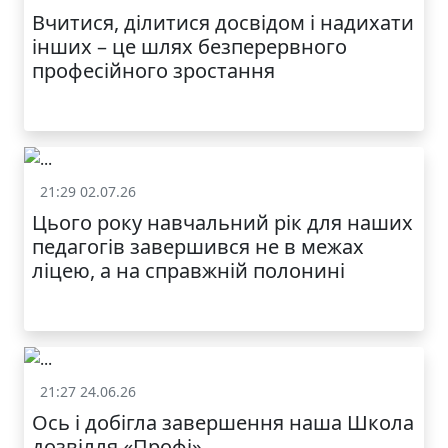
Вчитися, ділитися досвідом і надихати
інших – це шлях безперервного
професійного зростання
21:29 02.07.26
Життя школи
Цього року навчальний рік для наших
МОДНИЙ ДИТЯЧИЙ
педагогів завершився не в межах
ОДЯГ ПО
ДОСТУПНІЙ ЦІНІ
ліцею, а на справжній полонині
21:27 24.06.26
Життя школи
Ось і добігла завершення наша Школа
дозвілля «Профі»