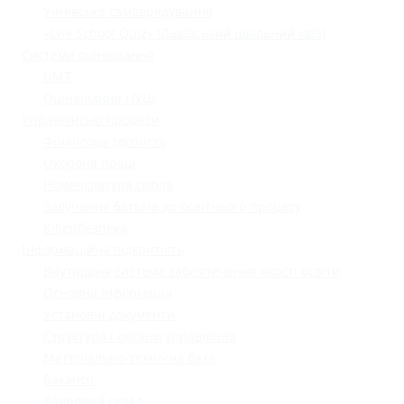
Учнівське самоврядування
«Lviv School Quiz» (Львівський шкільний квіз)
Системи оцінювання
НМТ
Оцінювання НУШ
Управлінські процеси
Фінансова звітність
Охорона праці
Номенклатура справ
Залучення батьків до освітнього процесу
Кібербезпека
Інформаційна відкритість
Внутрішня система забезпечення якості освіти
Основна інформація
Установчі документи
Структура і органи управління
Матеріально-технічна база
Вакансії
Кадровий склад