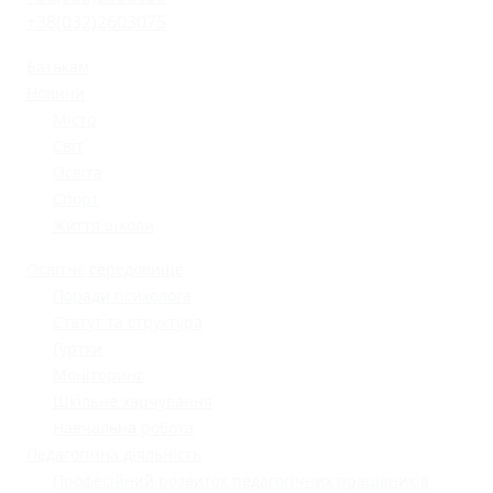
+38(032)2603075
Батькам
Новини
Місто
Світ
Освіта
Спорт
Життя школи
Освітнє середовище
Поради психолога
Статут та структура
Гуртки
Моніторинг
Шкільне харчування
Навчальна робота
Педагогічна діяльність
Професійний розвиток педагогічних працівників