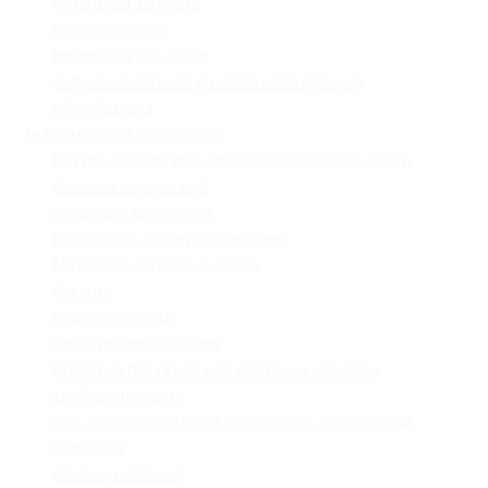
Фінансова звітність
Охорона праці
Номенклатура справ
Залучення батьків до освітнього процесу
Кібербезпека
Інформаційна відкритість
Внутрішня система забезпечення якості освіти
Основна інформація
Установчі документи
Структура і органи управління
Матеріально-технічна база
Вакансії
Кадровий склад
Зарахування до ліцею
Проєктна потужність та фактична кількість
здобувачів освіти
Звіт ліцею "Галицький " Львівської міської ради
Закупівля
Самооцінювання