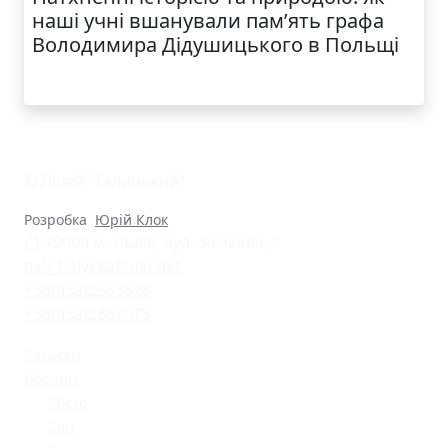
наші учні вшанували пам’ять графа
Володимира Дідушицького в Польщі
© Ліцей "Галицький"
Розробка
Юрій Клок
79000 м. Львів, вул. Замкова, 4
nvk_halycka@ukr.net
+38(032)2553628
+38(032)2603075
Батькам
Новини
Місто
Світ