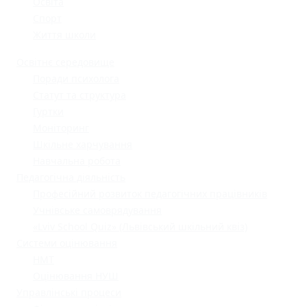
Освіта
Спорт
Життя школи
Освітнє середовище
Поради психолога
Статут та структура
Гуртки
Моніторинг
Шкільне харчування
Навчальна робота
Педагогічна діяльність
Професійний розвиток педагогічних працівників
Учнівське самоврядування
«Lviv School Quiz» (Львівський шкільний квіз)
Системи оцінювання
НМТ
Оцінювання НУШ
Управлінські процеси