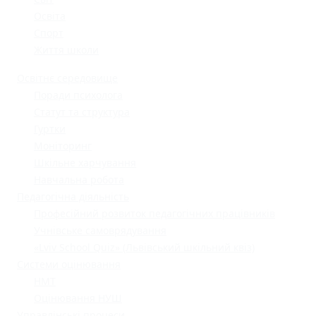
Освіта
Спорт
Життя школи
Освітнє середовище
Поради психолога
Статут та структура
Гуртки
Моніторинг
Шкільне харчування
Навчальна робота
Педагогічна діяльність
Професійний розвиток педагогічних працівників
Учнівське самоврядування
«Lviv School Quiz» (Львівський шкільний квіз)
Системи оцінювання
НМТ
Оцінювання НУШ
Управлінські процеси