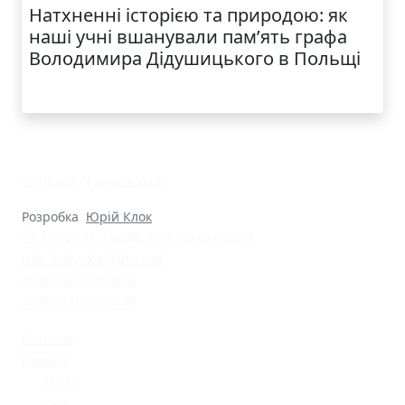
Натхненні історією та природою: як
наші учні вшанували пам’ять графа
Володимира Дідушицького в Польщі
© Ліцей "Галицький"
Розробка
Юрій Клок
79000 м. Львів, вул. Замкова, 4
nvk_halycka@ukr.net
+38(032)2553628
+38(032)2603075
Батькам
Новини
Місто
Світ