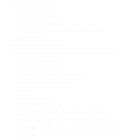
Фінансова звітність
Охорона праці
Номенклатура справ
Залучення батьків до освітнього процесу
Кібербезпека
Інформаційна відкритість
Внутрішня система забезпечення якості освіти
Основна інформація
Установчі документи
Структура і органи управління
Матеріально-технічна база
Вакансії
Кадровий склад
Зарахування до ліцею
Проєктна потужність та фактична кількість
здобувачів освіти
Звіт ліцею "Галицький " Львівської міської ради
Закупівля