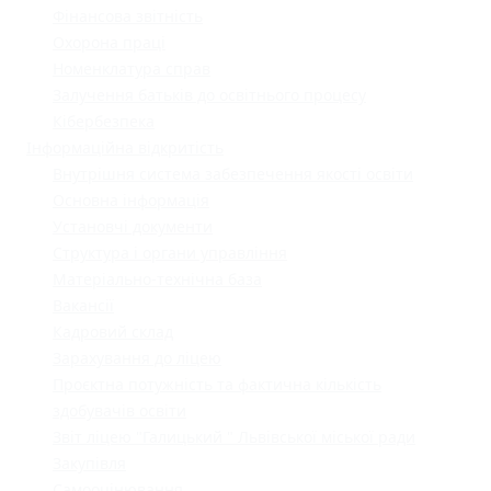
Фінансова звітність
Охорона праці
Номенклатура справ
Залучення батьків до освітнього процесу
Кібербезпека
Інформаційна відкритість
Внутрішня система забезпечення якості освіти
Основна інформація
Установчі документи
Структура і органи управління
Матеріально-технічна база
Вакансії
Кадровий склад
Зарахування до ліцею
Проєктна потужність та фактична кількість
здобувачів освіти
Звіт ліцею "Галицький " Львівської міської ради
Закупівля
Самооцінювання