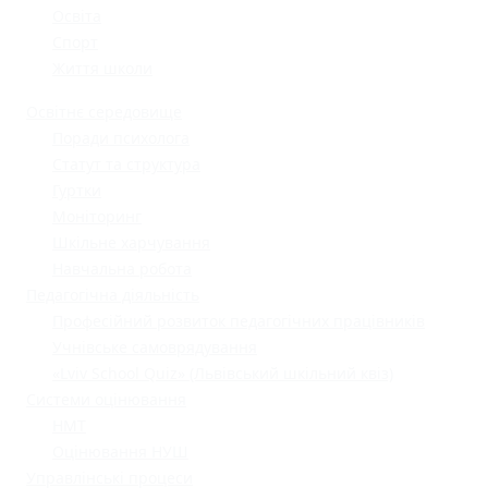
Освіта
Спорт
Життя школи
Освітнє середовище
Поради психолога
Статут та структура
Гуртки
Моніторинг
Шкільне харчування
Навчальна робота
Педагогічна діяльність
Професійний розвиток педагогічних працівників
Учнівське самоврядування
«Lviv School Quiz» (Львівський шкільний квіз)
Системи оцінювання
НМТ
Оцінювання НУШ
Управлінські процеси