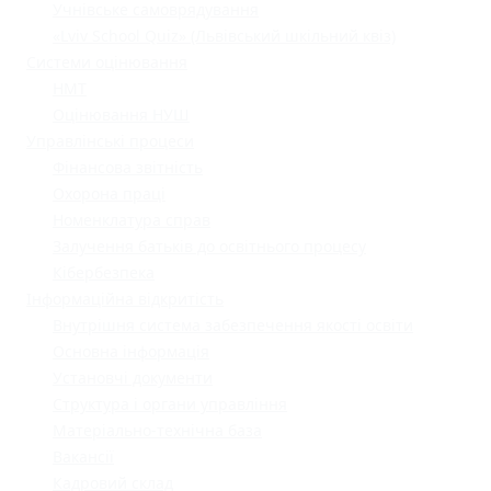
Учнівське самоврядування
«Lviv School Quiz» (Львівський шкільний квіз)
Системи оцінювання
НМТ
Оцінювання НУШ
Управлінські процеси
Фінансова звітність
Охорона праці
Номенклатура справ
Залучення батьків до освітнього процесу
Кібербезпека
Інформаційна відкритість
Внутрішня система забезпечення якості освіти
Основна інформація
Установчі документи
Структура і органи управління
Матеріально-технічна база
Вакансії
Кадровий склад