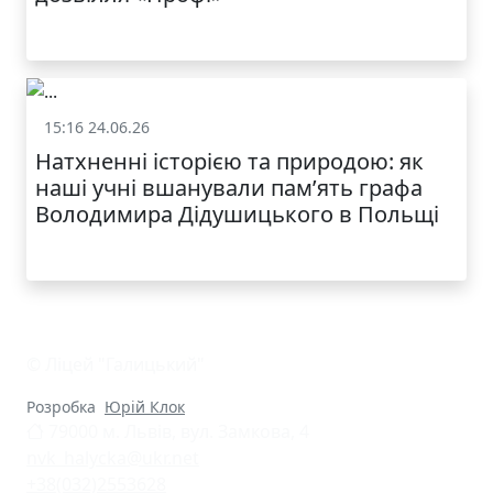
15:16 24.06.26
Життя школи
Натхненні історією та природою: як
наші учні вшанували пам’ять графа
Володимира Дідушицького в Польщі
© Ліцей "Галицький"
Розробка
Юрій Клок
79000 м. Львів, вул. Замкова, 4
nvk_halycka@ukr.net
+38(032)2553628