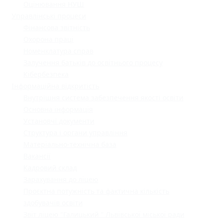
Оцінювання НУШ
Управлінські процеси
Фінансова звітність
Охорона праці
Номенклатура справ
Залучення батьків до освітнього процесу
Кібербезпека
Інформаційна відкритість
Внутрішня система забезпечення якості освіти
Основна інформація
Установчі документи
Структура і органи управління
Матеріально-технічна база
Вакансії
Кадровий склад
Зарахування до ліцею
Проєктна потужність та фактична кількість
здобувачів освіти
Звіт ліцею "Галицький " Львівської міської ради