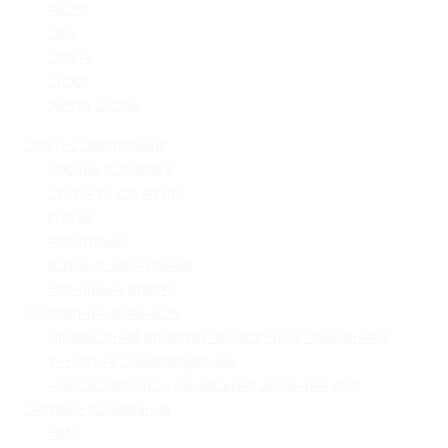
Місто
Світ
Освіта
Спорт
Життя школи
Освітнє середовище
Поради психолога
Статут та структура
Гуртки
Моніторинг
Шкільне харчування
Навчальна робота
Педагогічна діяльність
Професійний розвиток педагогічних працівників
Учнівське самоврядування
«Lviv School Quiz» (Львівський шкільний квіз)
Системи оцінювання
НМТ