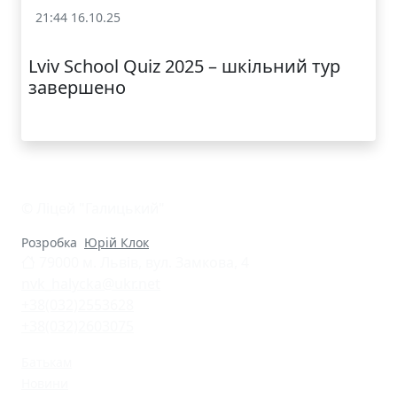
21:44 16.10.25
«Lviv School Quiz» (Львівський шкільний квіз)
Lviv School Quiz 2025 – шкільний тур
завершено
© Ліцей "Галицький"
Розробка
Юрій Клок
79000 м. Львів, вул. Замкова, 4
nvk_halycka@ukr.net
+38(032)2553628
+38(032)2603075
Батькам
Новини