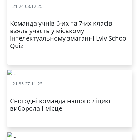
МОДНИЙ ДИТЯЧИЙ
21:24 08.12.25
ОДЯГ ПО
ДОСТУПНІЙ ЦІНІ
«Lviv School Quiz» (Львівський шкільний квіз)
Команда учнів 6-их та 7-их класів
взяла участь у міському
інтелектуальному змаганні Lviv School
Quiz
21:33 27.11.25
«Lviv School Quiz» (Львівський шкільний квіз)
Сьогодні команда нашого ліцею
КАТАЛОГ
виборола I місце