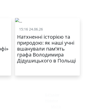
15:16 24.06.26
и
Життя школи
Натхненні історією та
природою: як наші учні
офі»
вшанували пам’ять
графа Володимира
Дідушицького в Польщі
Батькам
Новини
Місто