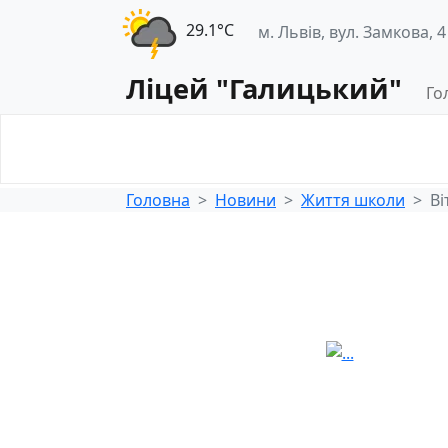
29.1°С
м. Львів, вул. Замкова, 4
Ліцей "Галицький"
Го
Освітнє
Педагогічна
середовище
діяльність
Головна
Новини
Життя школи
Ві