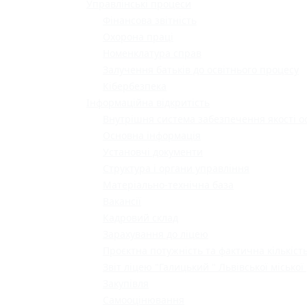
Управлінські процеси
Фінансова звітність
Охорона праці
Номенклатура справ
Залучення батьків до освітнього процесу
Кібербезпека
Інформаційна відкритість
Внутрішня система забезпечення якості о
Основна інформація
Установчі документи
Структура і органи управління
Матеріально-технічна база
Вакансії
Кадровий склад
Зарахування до ліцею
Проєктна потужність та фактична кількість
Звіт ліцею "Галицький " Львівської міської
Закупівля
Самооцінювання