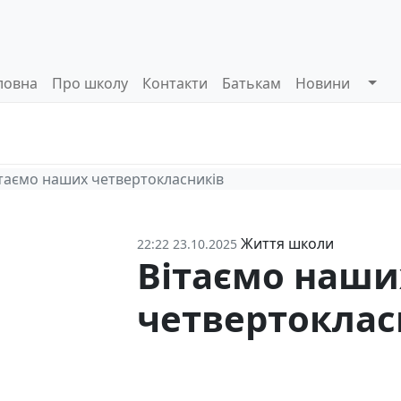
ловна
Про школу
Контакти
Батькам
Новини
Системи
Управлінські
Інформа
оцінювання
процеси
відкриті
таємо наших четвертокласників
Життя школи
22:22 23.10.2025
Вітаємо наши
четвертоклас