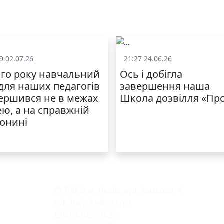
9 02.07.26
21:27 24.06.26
Життя школи
Життя школ
го року навчальний
Ось і добігла
 для наших педагогів
завершення наша
ершився не в межах
Школа дозвілля «Пр
ею, а на справжній
онині
79000 м. Львів, вул. Замкова, 4
nvk_halycka@ukr.net
+38(032)2553628