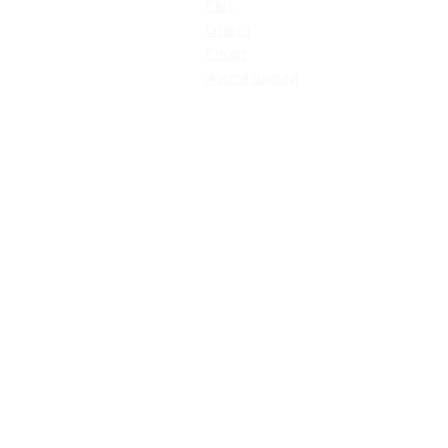
Світ
Освіта
Спорт
Життя школи