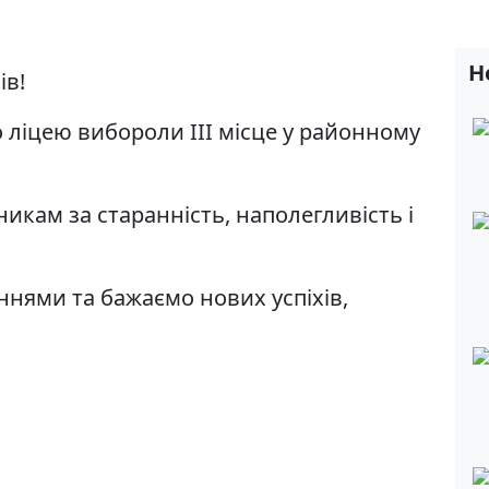
Н
ів!
о ліцею вибороли ІІІ місце у районному
кам за старанність, наполегливість і
ями та бажаємо нових успіхів,