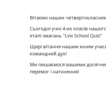
Вітаємо наших четвертокласник
Сьогодні учні 4-их класів нашог
етапі змагань "Lviv School Quiz"
Щирі вітання нашим юним учасни
командний дух!
Ми пишаємося вашими досягненн
перемог і натхнення!