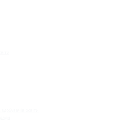
світи
 здобувачів освіти
 ради