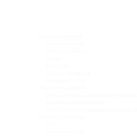
Освітнє середовище
Поради психолога
Статут та структура
Гуртки
Моніторинг
Шкільне харчування
Навчальна робота
Педагогічна діяльність
Професійний розвиток педагогічних праці
Учнівське самоврядування
«Lviv School Quiz» (Львівський шкільний кв
Системи оцінювання
НМТ
Оцінювання НУШ