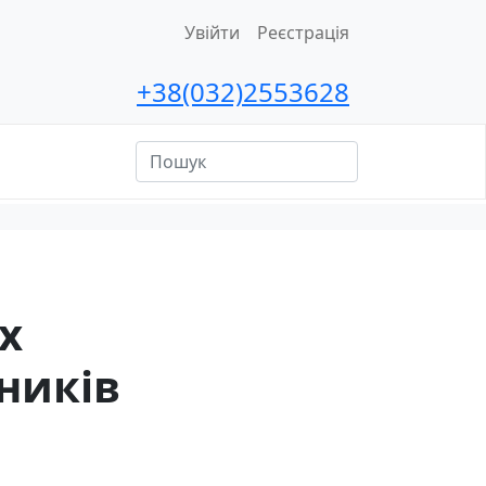
Увійти
Реєстрація
+38(032)2553628
ційна
сть
х
ників