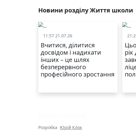
Новини розділу Життя школи
11:57 21.07.26
21:2
Життя школи
Вчитися, ділитися
Цьо
досвідом і надихати
рік
інших – це шлях
зав
безперервного
ліц
професійного зростання
пол
© Ліцей "Галицький"
Розробка
Юрій Клок