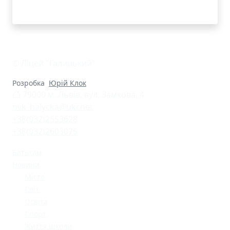
© Ліцей "Галицький"
Розробка
Юрій Клок
79000 м. Львів, вул. Замкова, 4
nvk_halycka@ukr.net
+38(032)2553628
+38(032)2603075
Батькам
Новини
Місто
Світ
Освіта
Спорт
Життя школи