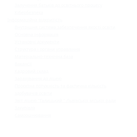
Залучення батьків до освітнього процесу
Кібербезпека
Інформаційна відкритість
Внутрішня система забезпечення якості освіти
Основна інформація
Установчі документи
Структура і органи управління
Матеріально-технічна база
Вакансії
Кадровий склад
Зарахування до ліцею
Проєктна потужність та фактична кількість
здобувачів освіти
Звіт ліцею "Галицький " Львівської міської ради
Закупівля
Самооцінювання