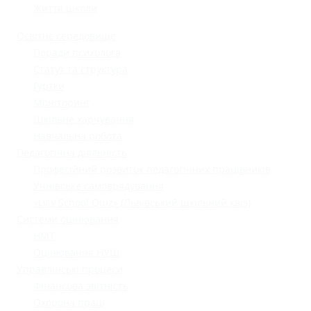
Життя школи
Освітнє середовище
Поради психолога
Статут та структура
Гуртки
Моніторинг
Шкільне харчування
Навчальна робота
Педагогічна діяльність
Професійний розвиток педагогічних працівників
Учнівське самоврядування
«Lviv School Quiz» (Львівський шкільний квіз)
Системи оцінювання
НМТ
Оцінювання НУШ
Управлінські процеси
Фінансова звітність
Охорона праці