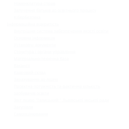
Номенклатура справ
Залучення батьків до освітнього процесу
Кібербезпека
Інформаційна відкритість
Внутрішня система забезпечення якості освіти
Основна інформація
Установчі документи
Структура і органи управління
Матеріально-технічна база
Вакансії
Кадровий склад
Зарахування до ліцею
Проєктна потужність та фактична кількість
здобувачів освіти
Звіт ліцею "Галицький " Львівської міської ради
Закупівля
Самооцінювання