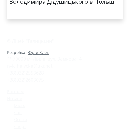
Володимира Дідушицького в Польщі
© Ліцей "Галицький"
Розробка
Юрій Клок
79000 м. Львів, вул. Замкова, 4
nvk_halycka@ukr.net
+38(032)2553628
+38(032)2603075
Батькам
Новини
Місто
Світ
Освіта
Спорт