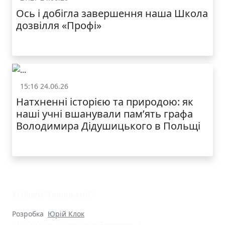
Ось і добігла завершення наша Школа
дозвілля «Профі»
15:16 24.06.26
Життя школи
Натхненні історією та природою: як
наші учні вшанували пам’ять графа
Володимира Дідушицького в Польщі
© Ліцей "Галицький"
Розробка
Юрій Клок