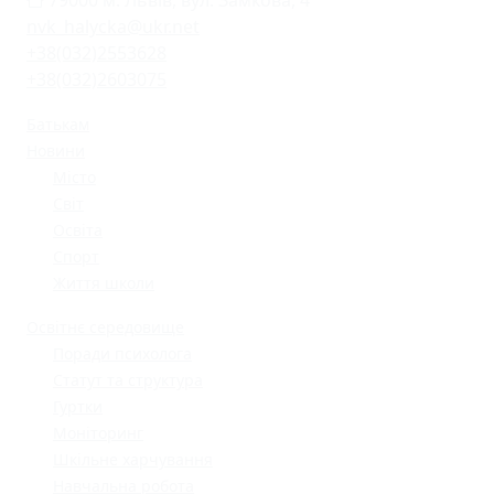
79000 м. Львів, вул. Замкова, 4
nvk_halycka@ukr.net
+38(032)2553628
+38(032)2603075
Батькам
Новини
Місто
Світ
Освіта
Спорт
Життя школи
Освітнє середовище
Поради психолога
Статут та структура
Гуртки
Моніторинг
Шкільне харчування
Навчальна робота