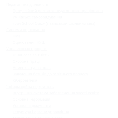
Педагогічна діяльність
Професійний розвиток педагогічних працівників
Учнівське самоврядування
«Lviv School Quiz» (Львівський шкільний квіз)
Системи оцінювання
НМТ
Оцінювання НУШ
Управлінські процеси
Фінансова звітність
Охорона праці
Номенклатура справ
Залучення батьків до освітнього процесу
Кібербезпека
Інформаційна відкритість
Внутрішня система забезпечення якості освіти
Основна інформація
Установчі документи
Структура і органи управління