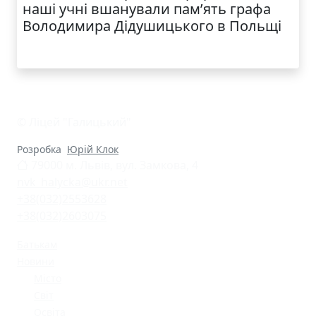
наші учні вшанували пам’ять графа
Володимира Дідушицького в Польщі
© Ліцей "Галицький"
Розробка
Юрій Клок
79000 м. Львів, вул. Замкова, 4
nvk_halycka@ukr.net
+38(032)2553628
+38(032)2603075
Батькам
Новини
Місто
Світ
Освіта