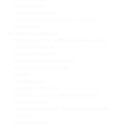
Охорона праці
Номенклатура справ
Залучення батьків до освітнього процесу
Кібербезпека
Інформаційна відкритість
Внутрішня система забезпечення якості освіти
Основна інформація
Установчі документи
Структура і органи управління
Матеріально-технічна база
Вакансії
Кадровий склад
Зарахування до ліцею
Проєктна потужність та фактична кількість
здобувачів освіти
Звіт ліцею "Галицький " Львівської міської ради
Закупівля
Самооцінювання