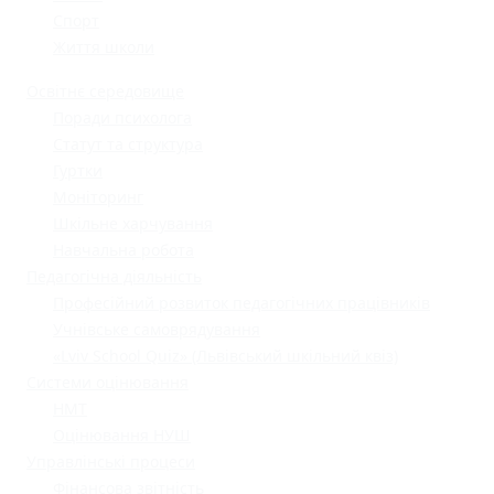
Спорт
Життя школи
Освітнє середовище
Поради психолога
Статут та структура
Гуртки
Моніторинг
Шкільне харчування
Навчальна робота
Педагогічна діяльність
Професійний розвиток педагогічних працівників
Учнівське самоврядування
«Lviv School Quiz» (Львівський шкільний квіз)
Системи оцінювання
НМТ
Оцінювання НУШ
Управлінські процеси
Фінансова звітність