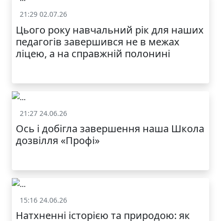
21:29 02.07.26
Життя школи
Цього року навчальний рік для наших
МОДНИЙ ДИТЯЧИЙ
педагогів завершився не в межах
ОДЯГ ПО
ДОСТУПНІЙ ЦІНІ
ліцею, а на справжній полонині
21:27 24.06.26
Життя школи
Ось і добігла завершення наша Школа
дозвілля «Профі»
КАТАЛОГ
15:16 24.06.26
Життя школи
Натхненні історією та природою: як