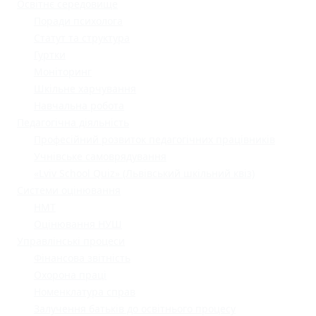
Освітнє середовище
Поради психолога
Статут та структура
Гуртки
Моніторинг
Шкільне харчування
Навчальна робота
Педагогічна діяльність
Професійний розвиток педагогічних працівників
Учнівське самоврядування
«Lviv School Quiz» (Львівський шкільний квіз)
Системи оцінювання
НМТ
Оцінювання НУШ
Управлінські процеси
Фінансова звітність
Охорона праці
Номенклатура справ
Залучення батьків до освітнього процесу