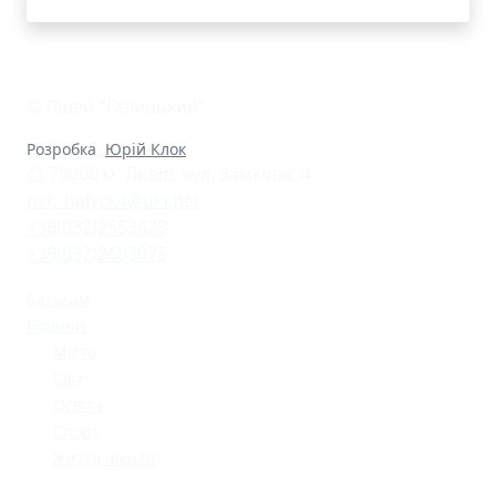
© Ліцей "Галицький"
Розробка
Юрій Клок
79000 м. Львів, вул. Замкова, 4
nvk_halycka@ukr.net
+38(032)2553628
+38(032)2603075
Батькам
Новини
Місто
Світ
Освіта
Спорт
Життя школи