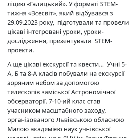
ліцею «Галицький». У форматі STEM-
тижня «Всесвіт», який відбувався з
29.09.2023 року, підготували та провели
цікаві інтегровані уроки, уроки-
дослідження, презентували STEM-
проекти.
А ще цікаві екскурсії та квести… Учні 5-
А, Б та 8-А класів побували на екскурсії
зоряним небом за допомогою
телескопів заміської Астрономічної
обсерваторії. 7-10-ий клас став
учасником масштабного заходу,
організованого Львівською обласною
Малою академією наук учнівської