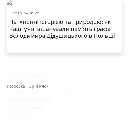
15:16 24.06.26
Життя школи
Натхненні історією та природою: як
наші учні вшанували пам’ять графа
Володимира Дідушицького в Польщі
© Ліцей "Галицький"
Розробка
Юрій Клок
79000 м. Львів, вул. Замкова, 4
nvk_halycka@ukr.net
+38(032)2553628
+38(032)2603075
Батькам