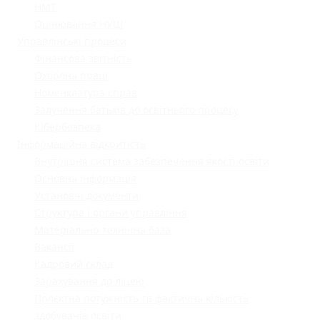
НМТ
Оцінювання НУШ
Управлінські процеси
Фінансова звітність
Охорона праці
Номенклатура справ
Залучення батьків до освітнього процесу
Кібербезпека
Інформаційна відкритість
Внутрішня система забезпечення якості освіти
Основна інформація
Установчі документи
Структура і органи управління
Матеріально-технічна база
Вакансії
Кадровий склад
Зарахування до ліцею
Проєктна потужність та фактична кількість
здобувачів освіти