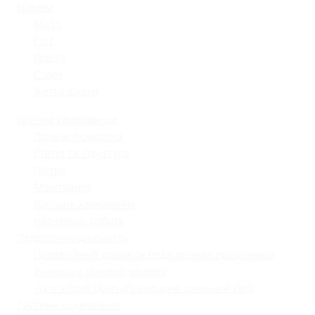
Новини
Місто
Світ
Освіта
Спорт
Життя школи
Освітнє середовище
Поради психолога
Статут та структура
Гуртки
Моніторинг
Шкільне харчування
Навчальна робота
Педагогічна діяльність
Професійний розвиток педагогічних працівників
Учнівське самоврядування
«Lviv School Quiz» (Львівський шкільний квіз)
Системи оцінювання