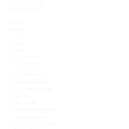
+38(032)2553628
+38(032)2603075
Батькам
Новини
Місто
Світ
Освіта
Спорт
Життя школи
Освітнє середовище
Поради психолога
Статут та структура
Гуртки
Моніторинг
Шкільне харчування
Навчальна робота
Педагогічна діяльність