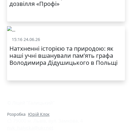
дозвілля «Профі»
15:16 24.06.26
Життя школи
Натхненні історією та природою: як
наші учні вшанували пам’ять графа
Володимира Дідушицького в Польщі
© Ліцей "Галицький"
Розробка
Юрій Клок
79000 м. Львів, вул. Замкова, 4
nvk_halycka@ukr.net