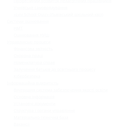
Професійний розвиток педагогічних працівників
Учнівське самоврядування
«Lviv School Quiz» (Львівський шкільний квіз)
Системи оцінювання
НМТ
Оцінювання НУШ
Управлінські процеси
Фінансова звітність
Охорона праці
Номенклатура справ
Залучення батьків до освітнього процесу
Кібербезпека
Інформаційна відкритість
Внутрішня система забезпечення якості освіти
Основна інформація
Установчі документи
Структура і органи управління
Матеріально-технічна база
Вакансії