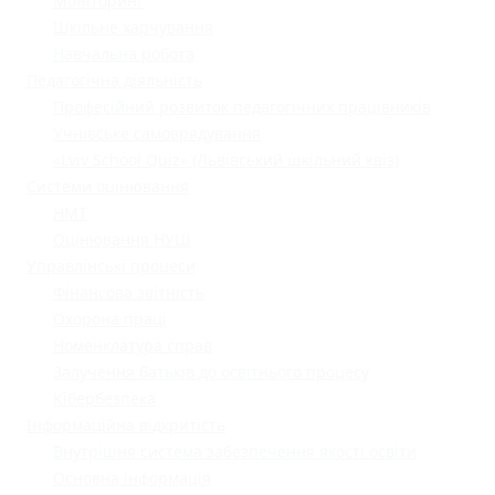
Моніторинг
Шкільне харчування
Навчальна робота
Педагогічна діяльність
Професійний розвиток педагогічних працівників
Учнівське самоврядування
«Lviv School Quiz» (Львівський шкільний квіз)
Системи оцінювання
НМТ
Оцінювання НУШ
Управлінські процеси
Фінансова звітність
Охорона праці
Номенклатура справ
Залучення батьків до освітнього процесу
Кібербезпека
Інформаційна відкритість
Внутрішня система забезпечення якості освіти
Основна інформація