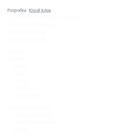
Розробка
Юрій Клок
79000 м. Львів, вул. Замкова, 4
nvk_halycka@ukr.net
+38(032)2553628
+38(032)2603075
Батькам
Новини
Місто
Світ
Освіта
Спорт
Життя школи
Освітнє середовище
Поради психолога
Статут та структура
Гуртки