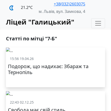
+38(032)2603075
21.2°С
м. Львів, вул. Замкова, 4
Ліцей "Галицький"
Статті по мітці "7-Б"
15:56 19.04.26
Життя школи
Подорож, що надихає: Збараж та
Тернопіль
22:43 02.12.25
Життя школи
Свобода має свій стиль