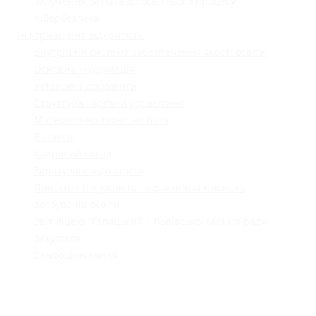
Залучення батьків до освітнього процесу
Кібербезпека
Інформаційна відкритість
Внутрішня система забезпечення якості освіти
Основна інформація
Установчі документи
Структура і органи управління
Матеріально-технічна база
Вакансії
Кадровий склад
Зарахування до ліцею
Проєктна потужність та фактична кількість
здобувачів освіти
Звіт ліцею "Галицький " Львівської міської ради
Закупівля
Самооцінювання