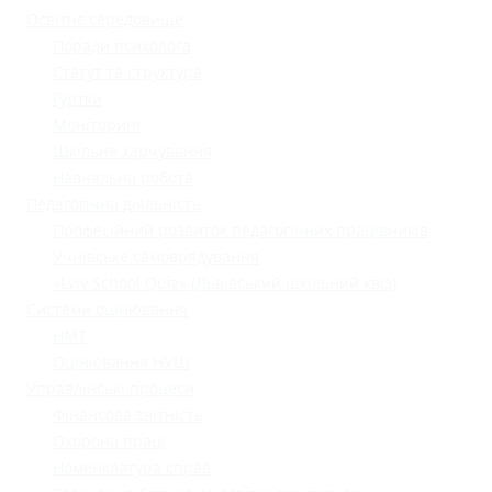
Освітнє середовище
Поради психолога
Статут та структура
Гуртки
Моніторинг
Шкільне харчування
Навчальна робота
Педагогічна діяльність
Професійний розвиток педагогічних працівників
Учнівське самоврядування
«Lviv School Quiz» (Львівський шкільний квіз)
Системи оцінювання
НМТ
Оцінювання НУШ
Управлінські процеси
Фінансова звітність
Охорона праці
Номенклатура справ