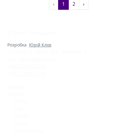
‹
1
2
›
© Ліцей "Галицький"
Розробка
Юрій Клок
79000 м. Львів, вул. Замкова, 4
nvk_halycka@ukr.net
+38(032)2553628
+38(032)2603075
Батькам
Новини
Місто
Світ
Освіта
Спорт
Життя школи