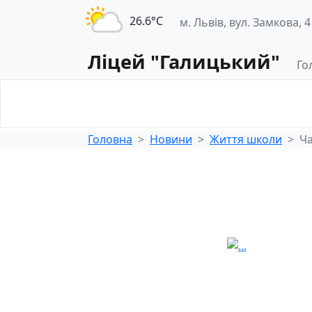
26.6°С
м. Львів, вул. Замкова, 4
Ліцей "Галицький"
Го
Освітнє
Педагогічна
середовище
діяльність
Головна
Новини
Життя школи
Ча