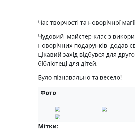
Час творчості та новорічної магі
Чудовий майстер-клас з викор
новорічних подарунків додав св
цікавий захід відбувся для друг
бібліотеці для дітей.
Було пізнавально та весело!
Фото
Мітки:
7-Б