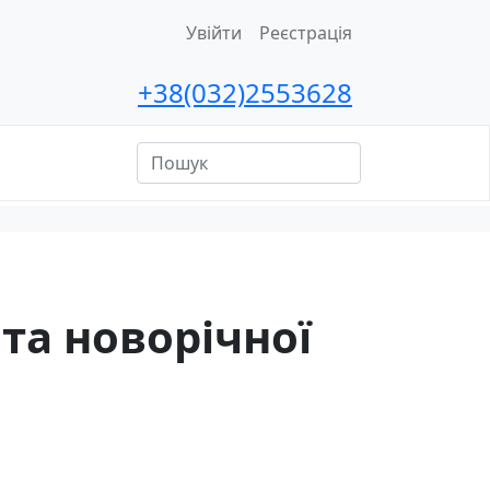
Увійти
Реєстрація
+38(032)2553628
ційна
сть
 та новорічної