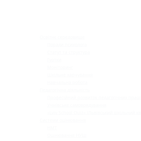
Освітнє середовище
Поради психолога
Статут та структура
Гуртки
Моніторинг
Шкільне харчування
Навчальна робота
Педагогічна діяльність
Професійний розвиток педагогічних праці
Учнівське самоврядування
«Lviv School Quiz» (Львівський шкільний кв
Системи оцінювання
НМТ
Оцінювання НУШ