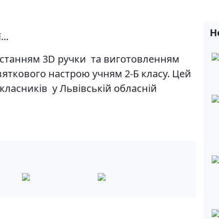
Н
ї…
истанням 3D ручки та виготовленням
яткового настрою учням 2-Б класу. Цей
окласників у Львівській обласній