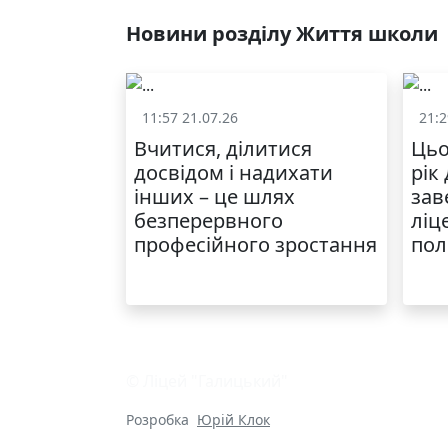
Новини розділу Життя школи
11:57 21.07.26
21:2
Життя школи
Вчитися, ділитися
Цьо
досвідом і надихати
рік
інших – це шлях
зав
безперервного
ліц
професійного зростання
пол
© Ліцей "Галицький"
Розробка
Юрій Клок