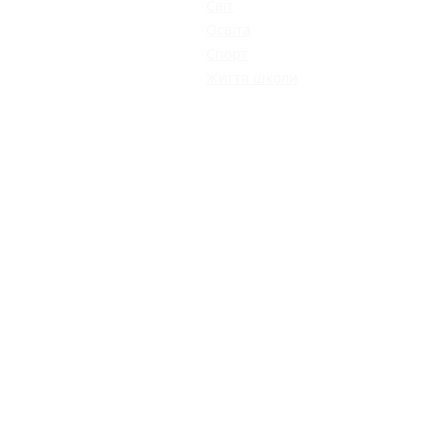
Світ
Освіта
Спорт
Життя школи