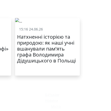
15:16 24.06.26
и
Життя школи
Натхненні історією та
природою: як наші учні
офі»
вшанували пам’ять
графа Володимира
Дідушицького в Польщі
Батькам
Новини
Місто