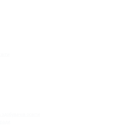
світи
 здобувачів освіти
 ради