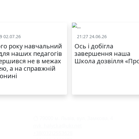
9 02.07.26
21:27 24.06.26
Життя школи
Життя школ
го року навчальний
Ось і добігла
 для наших педагогів
завершення наша
ершився не в межах
Школа дозвілля «Пр
ею, а на справжній
онині
79000 м. Львів, вул. Замкова, 4
nvk_halycka@ukr.net
+38(032)2553628