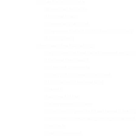
Управлінські процеси
Фінансова звітність
Охорона праці
Номенклатура справ
Залучення батьків до освітнього процесу
Кібербезпека
Інформаційна відкритість
Внутрішня система забезпечення якості о
Основна інформація
Установчі документи
Структура і органи управління
Матеріально-технічна база
Вакансії
Кадровий склад
Зарахування до ліцею
Проєктна потужність та фактична кількість
Звіт ліцею "Галицький " Львівської міської
Закупівля
Самооцінювання