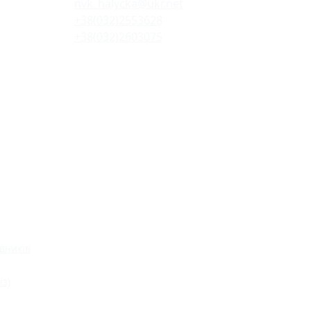
nvk_halycka@ukr.net
+38(032)2553628
+38(032)2603075
вників
із)