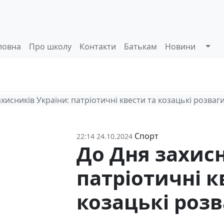
ловна
Про школу
Контакти
Батькам
Новини
Системи
Управлінські
Інформа
оцінювання
процеси
відкриті
хисників України: патріотичні квести та козацькі розваг
Спорт
22:14 24.10.2024
До Дня захисн
патріотичні к
козацькі роз