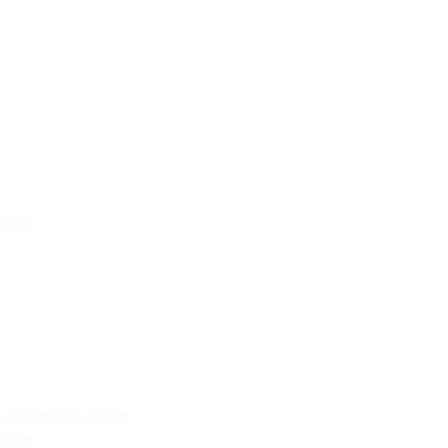
світи
 здобувачів освіти
 ради