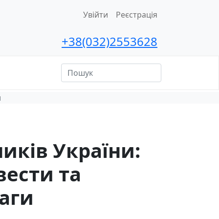
Увійти
Реєстрація
+38(032)2553628
ційна
сть
и
иків України:
вести та
ваги