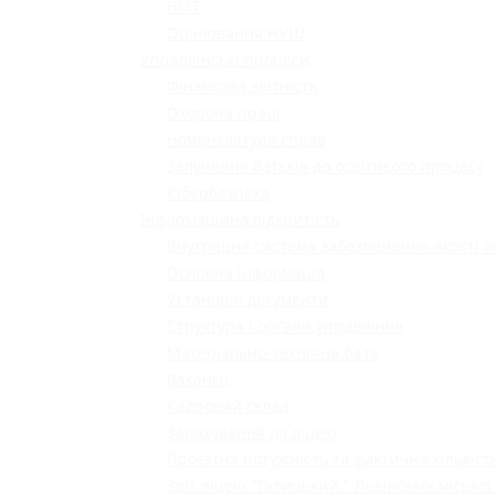
НМТ
Оцінювання НУШ
Управлінські процеси
Фінансова звітність
Охорона праці
Номенклатура справ
Залучення батьків до освітнього процесу
Кібербезпека
Інформаційна відкритість
Внутрішня система забезпечення якості о
Основна інформація
Установчі документи
Структура і органи управління
Матеріально-технічна база
Вакансії
Кадровий склад
Зарахування до ліцею
Проєктна потужність та фактична кількість
Звіт ліцею "Галицький " Львівської міської