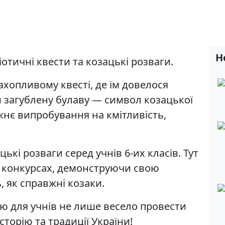
Н
іотичні квести та козацькі розваги.
захопливому квесті, де їм довелося
 загублену булаву — символ козацької
жнє випробування на кмітливість,
кі розваги серед учнів 6-их класів. Тут
х конкурсах, демонструючи свою
, як справжні козаки.
ю для учнів не лише весело провести
історію та традиції України!