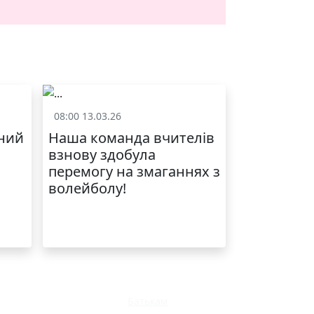
ЯКІСТЬ ТА КРАСА
У ЛЬВОВІ
08:00 13.03.26
Спорт
ний
Наша команда вчителів
взнову здобула
перемогу на змаганнях з
волейболу!
МОДНИЙ ДИТЯЧИЙ
ОДЯГ ПО
ДОСТУПНІЙ ЦІНІ
Батькам