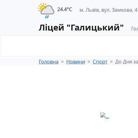
24.4°С
м. Львів, вул. Замкова, 4
Ліцей "Галицький"
Го
Освітнє
Педагогічна
середовище
діяльність
Головна
Новини
Спорт
До Дня за