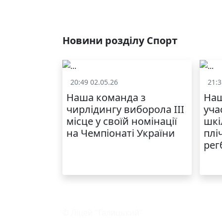
Новини розділу Спорт
20:49 02.05.26
21:3
Спорт
Наша команда з
Наш
чирлідингу виборола ІІІ
уча
місце у своїй номінації
шкі
на Чемпіонаті України
плі
рег
© Ліцей "Галицький"