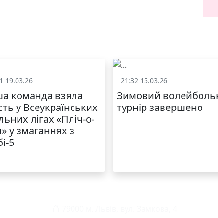
1 19.03.26
21:32 15.03.26
Спорт
Спорт
а команда взяла
Зимовий волейболь
сть у Всеукраїнських
турнір завершено
льних лігах «Пліч-о-
ч» у змаганнях з
бі-5
79000 м. Львів, вул. Замкова, 4