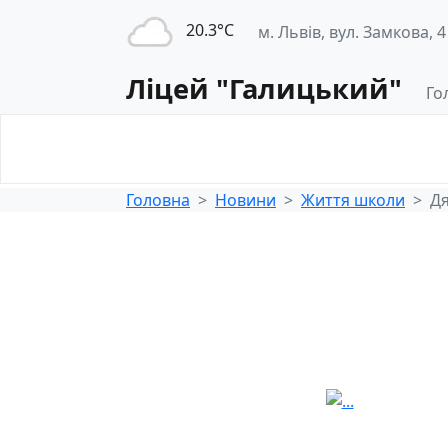
20.3°С
м. Львів, вул. Замкова, 4
Ліцей "Галицький"
Го
Освітнє
Педагогічна
середовище
діяльність
Головна
Новини
Життя школи
Дя