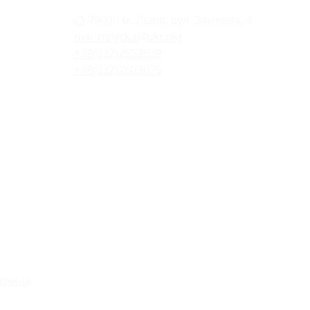
79000 м. Львів, вул. Замкова, 4
nvk_halycka@ukr.net
+38(032)2553628
+38(032)2603075
вників