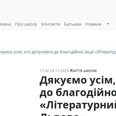
ловна
Про школу
Контакти
Батькам
Новини
Системи
Управлінські
Інформа
оцінювання
процеси
відкриті
куємо усім, хто долучився до благодійної акції «Літерату
Життя школи
17:32 23.11.2023
Дякуємо усім,
до благодійно
«Літературний