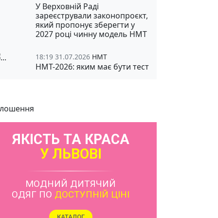
У Верховній Раді
зареєстрували законопроєкт,
який пропонує зберегти у
2027 році чинну модель НМТ
18:19 31.07.2026
НМТ
НМТ-2026: яким має бути тест
лошення
ЯКІСТЬ ТА КРАСА
У ЛЬВОВІ
МОДНИЙ ДИТЯЧИЙ
ОДЯГ ПО
ДОСТУПНІЙ ЦІНІ
КАТАЛОГ