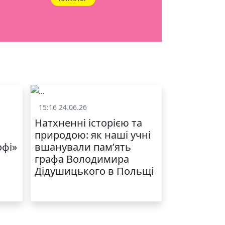
15:16 24.06.26
и
Життя школи
Натхненні історією та
природою: як наші учні
офі»
вшанували пам’ять
графа Володимира
Дідушицького в Польщі