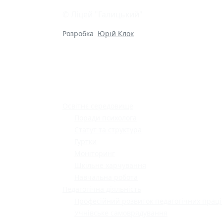
© Ліцей "Галицький"
Розробка
Юрій Клок
Освітнє середовище
Поради психолога
Статут та структура
Гуртки
Моніторинг
Шкільне харчування
Навчальна робота
Педагогічна діяльність
Професійний розвиток педагогічних праці
Учнівське самоврядування