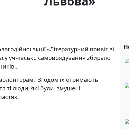
Львова»
Н
лагодійної акції «Літературний привіт зі
асу учнівське самоврядування збирало
иків...
 волонтерам. Згодом їх отримають
та ті люди, які були змушені
астях.