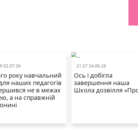
9 02.07.26
21:27 24.06.26
Життя школи
Життя школ
го року навчальний
Ось і добігла
 для наших педагогів
завершення наша
ершився не в межах
Школа дозвілля «Пр
ею, а на справжній
онині