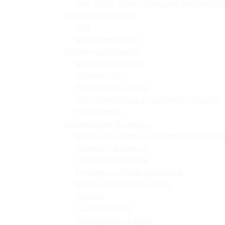
«Lviv School Quiz» (Львівський шкільний кв
Системи оцінювання
НМТ
Оцінювання НУШ
Управлінські процеси
Фінансова звітність
Охорона праці
Номенклатура справ
Залучення батьків до освітнього процесу
Кібербезпека
Інформаційна відкритість
Внутрішня система забезпечення якості о
Основна інформація
Установчі документи
Структура і органи управління
Матеріально-технічна база
Вакансії
Кадровий склад
Зарахування до ліцею