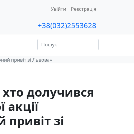
Увійти
Реєстрація
+38(032)2553628
ційна
сть
рний привіт зі Львова»
 хто долучився
ї акції
 привіт зі