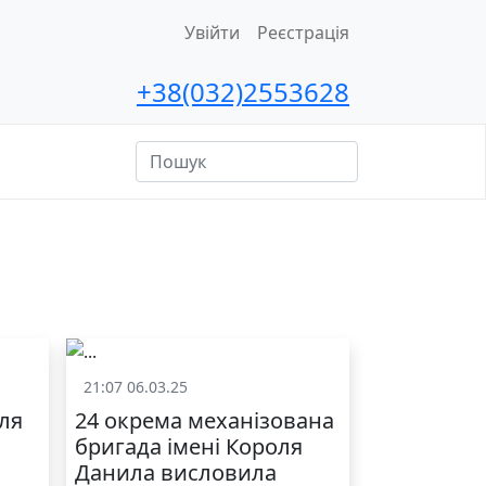
Увійти
Реєстрація
+38(032)2553628
ційна
сть
21:07 06.03.25
и
Життя школи
для
24 окрема механізована
бригада імені Короля
Данила висловила