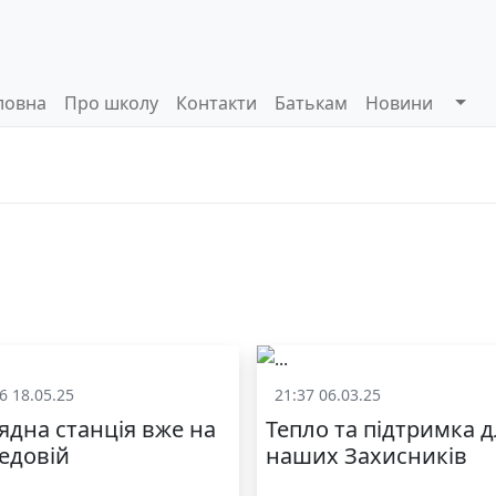
ловна
Про школу
Контакти
Батькам
Новини
Системи
Управлінські
Інформа
оцінювання
процеси
відкриті
6 18.05.25
21:37 06.03.25
Батькам
Життя школ
ядна станція вже на
Тепло та підтримка 
едовій
наших Захисників