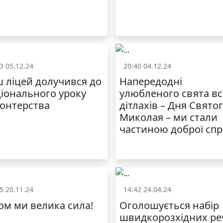
3 05.12.24
20:40 04.12.24
Життя школи
Життя школ
 ліцей долучився до
Напередодні
іонального уроку
улюбленого свята вс
онтерства
дітлахів – Дня Свято
Миколая – ми стали
частиною доброї сп
5 20.11.24
14:42 24.04.24
Життя школи
Життя школ
ом ми велика сила!
Оголошується набір
швидкорозхідних ре