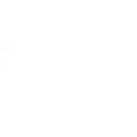
вників
із)