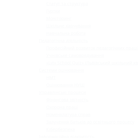
Статут та структура
Гуртки
Моніторинг
Шкільне харчування
Навчальна робота
Педагогічна діяльність
Професійний розвиток педагогічних праці
Учнівське самоврядування
«Lviv School Quiz» (Львівський шкільний кв
Системи оцінювання
НМТ
Оцінювання НУШ
Управлінські процеси
Фінансова звітність
Охорона праці
Номенклатура справ
Залучення батьків до освітнього процесу
Кібербезпека
Інформаційна відкритість