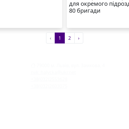
для окремого підроз
80 бригади
‹
1
2
›
79000 м. Львів, вул. Замкова, 4
nvk_halycka@ukr.net
+38(032)2553628
+38(032)2603075