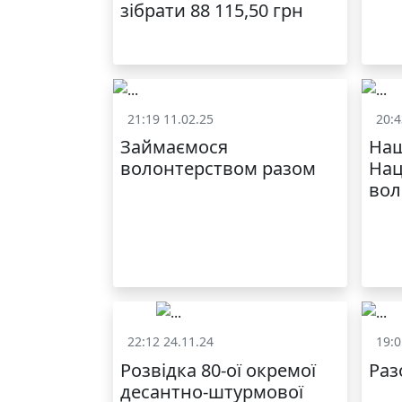
зібрати 88 115,50 грн
21:19 11.02.25
20:4
Життя школи
Займаємося
Наш
волонтерством разом
Нац
вол
22:12 24.11.24
19:0
Життя школи
Розвідка 80-ої окремої
Раз
десантно-штурмової