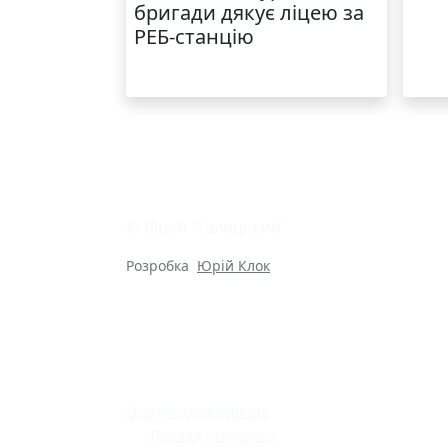
бригади дякує ліцею за
РЕБ-станцію
© Ліцей "Галицький"
Розробка
Юрій Клок
Освітнє середовище
Поради психолога