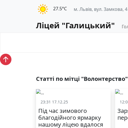
27.5°С
м. Львів, вул. Замкова, 4
Ліцей "Галицький"
Го
Освітнє
Педагогічна
середовище
діяльність
Статті по мітці "Волонтерство"
23:31 17.12.25
12:0
Життя школи
Під час зимового
Зар
благодійного ярмарку
пер
нашому ліцею вдалося