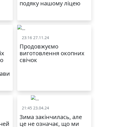
подяку нашому ліцею
23:16 27.11.24
и
Життя школи
Продовжуємо
іх
виготовлення окопних
го
свічок
рави
21:45 23.04.24
и
Життя школи
Зима закінчилась, але
чей
це не означає, що ми