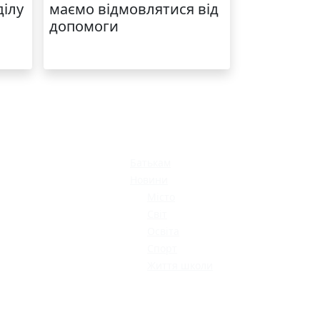
ділу
маємо відмовлятися від
допомоги
Батькам
Новини
Місто
Світ
Освіта
Спорт
Життя школи