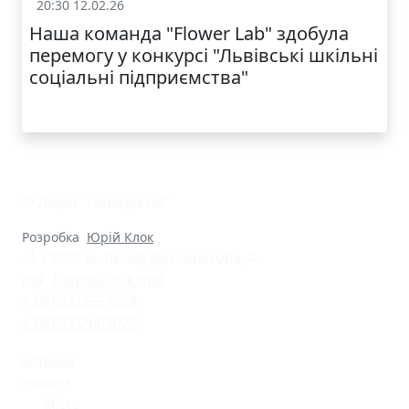
20:30 12.02.26
Батькам
Наша команда "Flower Lab" здобула
перемогу у конкурсі "Львівські шкільні
соціальні підприємства"
© Ліцей "Галицький"
Розробка
Юрій Клок
79000 м. Львів, вул. Замкова, 4
nvk_halycka@ukr.net
+38(032)2553628
+38(032)2603075
Батькам
Новини
Місто