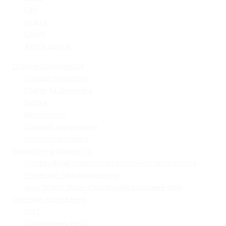
Світ
Освіта
Спорт
Життя школи
Освітнє середовище
Поради психолога
Статут та структура
Гуртки
Моніторинг
Шкільне харчування
Навчальна робота
Педагогічна діяльність
Професійний розвиток педагогічних працівників
Учнівське самоврядування
«Lviv School Quiz» (Львівський шкільний квіз)
Системи оцінювання
НМТ
Оцінювання НУШ