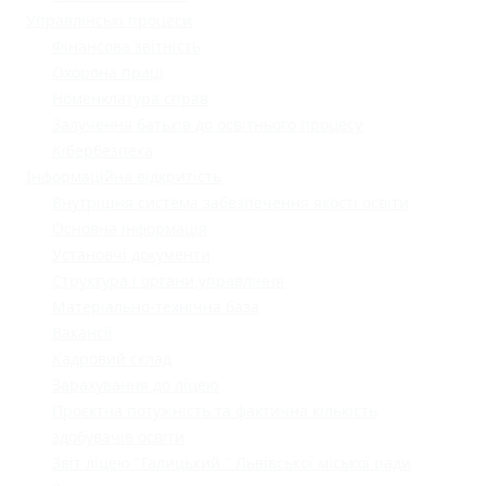
Управлінські процеси
Фінансова звітність
Охорона праці
Номенклатура справ
Залучення батьків до освітнього процесу
Кібербезпека
Інформаційна відкритість
Внутрішня система забезпечення якості освіти
Основна інформація
Установчі документи
Структура і органи управління
Матеріально-технічна база
Вакансії
Кадровий склад
Зарахування до ліцею
Проєктна потужність та фактична кількість
здобувачів освіти
Звіт ліцею "Галицький " Львівської міської ради