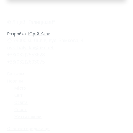
© Ліцей "Галицький"
Розробка
Юрій Клок
79000 м. Львів, вул. Замкова, 4
nvk_halycka@ukr.net
+38(032)2553628
+38(032)2603075
Батькам
Новини
Місто
Світ
Освіта
Спорт
Життя школи
Освітнє середовище