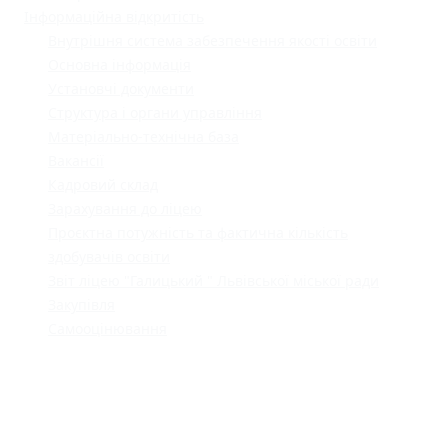
Інформаційна відкритість
Внутрішня система забезпечення якості освіти
Основна інформація
Установчі документи
Структура і органи управління
Матеріально-технічна база
Вакансії
Кадровий склад
Зарахування до ліцею
Проєктна потужність та фактична кількість
здобувачів освіти
Звіт ліцею "Галицький " Львівської міської ради
Закупівля
Самооцінювання