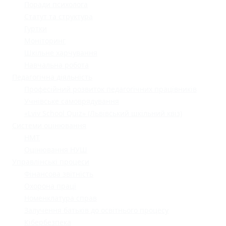
Поради психолога
Статут та структура
Гуртки
Моніторинг
Шкільне харчування
Навчальна робота
Педагогічна діяльність
Професійний розвиток педагогічних працівників
Учнівське самоврядування
«Lviv School Quiz» (Львівський шкільний квіз)
Системи оцінювання
НМТ
Оцінювання НУШ
Управлінські процеси
Фінансова звітність
Охорона праці
Номенклатура справ
Залучення батьків до освітнього процесу
Кібербезпека