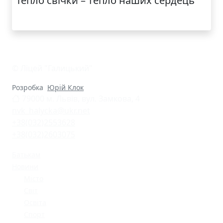
Тепло свічки – тепло наших сердець
© Ліцей "Галицький"
Розробка
Юрій Клок
79000 м. Львів, вул. Замкова, 4
nvk_halycka@ukr.net
+38(032)2553628
+38(032)2603075
Батькам
Новини
Місто
Світ
Освіта
Спорт