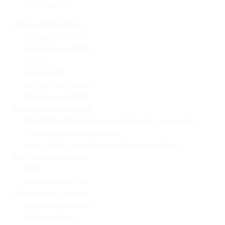
Життя школи
Освітнє середовище
Поради психолога
Статут та структура
Гуртки
Моніторинг
Шкільне харчування
Навчальна робота
Педагогічна діяльність
Професійний розвиток педагогічних працівників
Учнівське самоврядування
«Lviv School Quiz» (Львівський шкільний квіз)
Системи оцінювання
НМТ
Оцінювання НУШ
Управлінські процеси
Фінансова звітність
Охорона праці