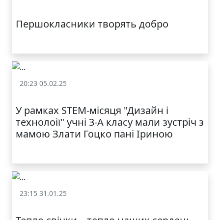
МОДНИЙ ДИТЯЧИЙ
Залучення батьків до освітнього процесу
ОДЯГ ПО
ДОСТУПНІЙ ЦІНІ
Першокласники творять добро
20:23 05.02.25
Залучення батьків до освітнього процесу
У рамках STEM-місяця "Дизайн і
технолоії" учні 3-А класу мали зустріч з
мамою Злати Гоцко пані Іриною
КАТАЛОГ
23:15 31.01.25
Залучення батьків до освітнього процесу