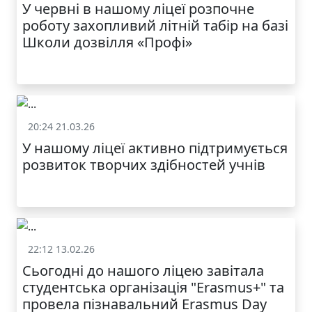
У червні в нашому ліцеї розпочне
роботу захопливий літній табір на базі
Школи дозвілля «Профі»
20:24 21.03.26
Батькам
У нашому ліцеї активно підтримується
МОДНИЙ ДИТЯЧИЙ
розвиток творчих здібностей учнів
ОДЯГ ПО
ДОСТУПНІЙ ЦІНІ
22:12 13.02.26
Батькам
Сьогодні до нашого ліцею завітала
студентська організація "Erasmus+" та
провела пізнавальний Erasmus Day