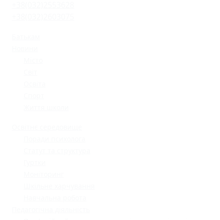
+38(032)2553628
+38(032)2603075
Батькам
Новини
Місто
Світ
Освіта
Спорт
Життя школи
Освітнє середовище
Поради психолога
Статут та структура
Гуртки
Моніторинг
Шкільне харчування
Навчальна робота
Педагогічна діяльність