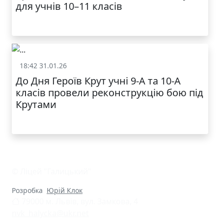
для учнів 10–11 класів
КАТАЛОГ
18:42 31.01.26
Батькам
До Дня Героїв Крут учні 9-А та 10-А
класів провели реконструкцію бою під
Крутами
© Ліцей "Галицький"
Розробка
Юрій Клок
79000 м. Львів, вул. Замкова, 4
nvk_halycka@ukr.net