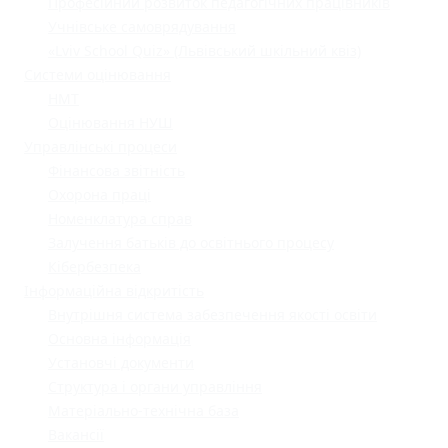
Професійний розвиток педагогічних працівників
Учнівське самоврядування
«Lviv School Quiz» (Львівський шкільний квіз)
Системи оцінювання
НМТ
Оцінювання НУШ
Управлінські процеси
Фінансова звітність
Охорона праці
Номенклатура справ
Залучення батьків до освітнього процесу
Кібербезпека
Інформаційна відкритість
Внутрішня система забезпечення якості освіти
Основна інформація
Установчі документи
Структура і органи управління
Матеріально-технічна база
Вакансії