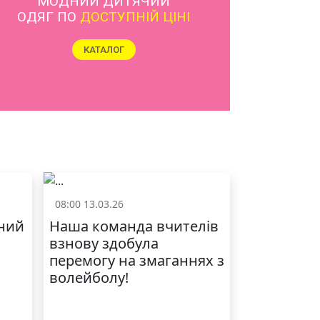
ЯКІСТЬ ТА КРАСА
У ЛЬВОВІ
08:00 13.03.26
Спорт
ний
Наша команда вчителів
взнову здобула
перемогу на змаганнях з
волейболу!