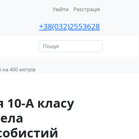
Увійти
Реєстрація
+38(032)2553628
ційна
сть
 на 400 метрів
 10-А класу
іела
собистий