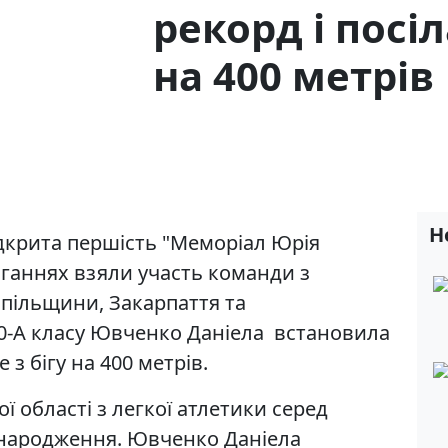
рекорд і посіл
на 400 метрів
Н
дкрита першість "Меморіал Юрія
ганнях взяли участь команди з
пільщини, Закарпаття та
-А класу Ювченко Даніела встановила
 з бігу на 400 метрів.
ої області з легкої атлетики серед
у народження. Ювченко Даніела