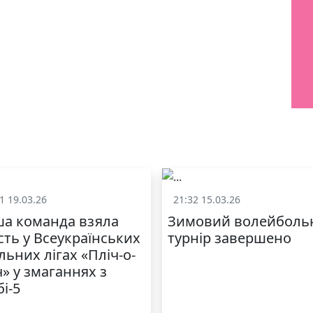
1 19.03.26
21:32 15.03.26
Спорт
Спорт
а команда взяла
Зимовий волейболь
сть у Всеукраїнських
турнір завершено
льних лігах «Пліч-о-
ч» у змаганнях з
бі-5