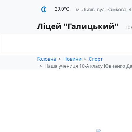
29.0°С
м. Львів, вул. Замкова, 4
Ліцей "Галицький"
Го
Освітнє
Педагогічна
середовище
діяльність
Головна
Новини
Спорт
Наша учениця 10-А класу Ювченко Дані