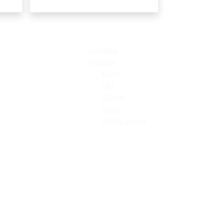
МОДНИЙ ДИТЯЧИЙ
ОДЯГ ПО
ДОСТУПНІЙ ЦІНІ
Батькам
Новини
Місто
Світ
Освіта
Спорт
Життя школи
КАТАЛОГ