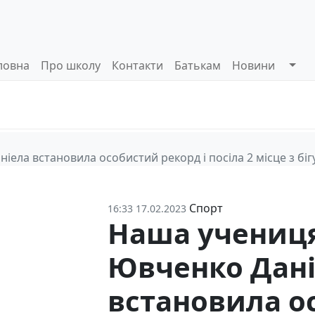
ловна
Про школу
Контакти
Батькам
Новини
Системи
Управлінські
Інформа
оцінювання
процеси
відкриті
ела встановила особистий рекорд і посіла 2 місце з бігу
Спорт
16:33 17.02.2023
Наша учениця
Ювченко Дан
встановила о