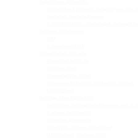
Педагогічна діяльність
Професійний розвиток педагогічних праці
Учнівське самоврядування
«Lviv School Quiz» (Львівський шкільний кв
Системи оцінювання
НМТ
Оцінювання НУШ
Управлінські процеси
Фінансова звітність
Охорона праці
Номенклатура справ
Залучення батьків до освітнього процесу
Кібербезпека
Інформаційна відкритість
Внутрішня система забезпечення якості о
Основна інформація
Установчі документи
Структура і органи управління
Матеріально-технічна база