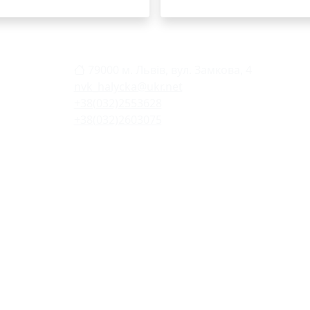
79000 м. Львів, вул. Замкова, 4
nvk_halycka@ukr.net
+38(032)2553628
+38(032)2603075