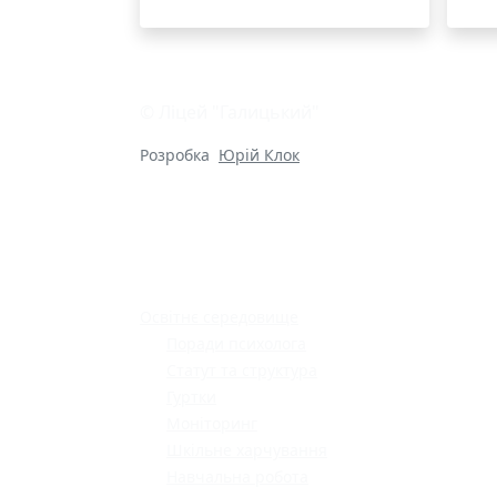
© Ліцей "Галицький"
Розробка
Юрій Клок
Освітнє середовище
Поради психолога
Статут та структура
Гуртки
Моніторинг
Шкільне харчування
Навчальна робота