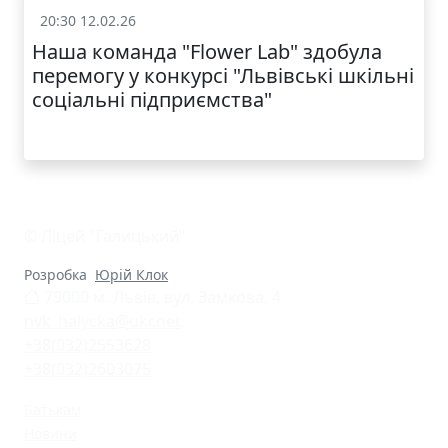
20:30 12.02.26
Батькам
Наша команда "Flower Lab" здобула
перемогу у конкурсі "Львівські шкільні
соціальні підприємства"
© Ліцей "Галицький"
Розробка
Юрій Клок
79000 м. Львів, вул. Замкова, 4
nvk_halycka@ukr.net
+38(032)2553628
+38(032)2603075
Батькам
Новини