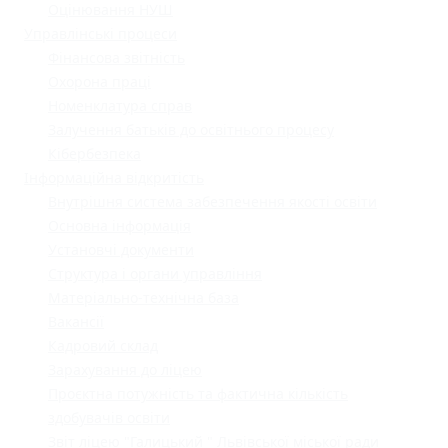
Оцінювання НУШ
Управлінські процеси
Фінансова звітність
Охорона праці
Номенклатура справ
Залучення батьків до освітнього процесу
Кібербезпека
Інформаційна відкритість
Внутрішня система забезпечення якості освіти
Основна інформація
Установчі документи
Структура і органи управління
Матеріально-технічна база
Вакансії
Кадровий склад
Зарахування до ліцею
Проєктна потужність та фактична кількість
здобувачів освіти
Звіт ліцею "Галицький " Львівської міської ради