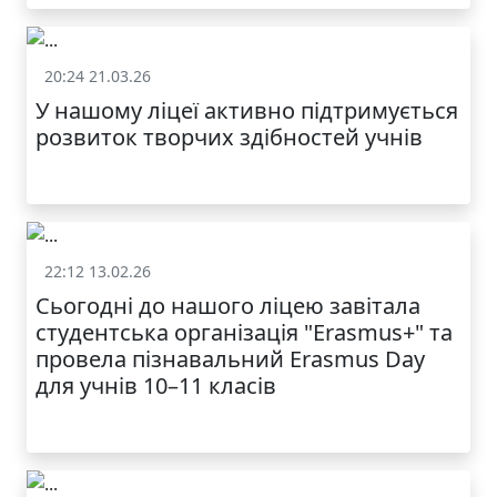
20:24 21.03.26
Батькам
У нашому ліцеї активно підтримується
МОДНИЙ ДИТЯЧИЙ
розвиток творчих здібностей учнів
ОДЯГ ПО
ДОСТУПНІЙ ЦІНІ
22:12 13.02.26
Батькам
Сьогодні до нашого ліцею завітала
студентська організація "Erasmus+" та
провела пізнавальний Erasmus Day
для учнів 10–11 класів
КАТАЛОГ