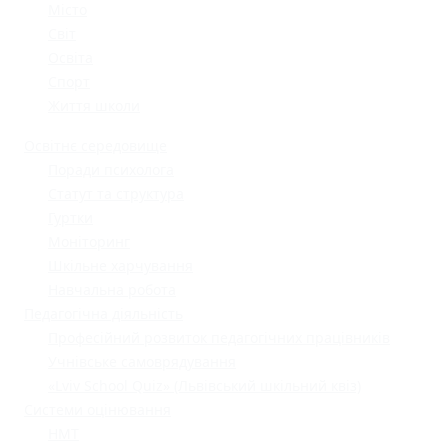
Місто
Світ
Освіта
Спорт
Життя школи
Освітнє середовище
Поради психолога
Статут та структура
Гуртки
Моніторинг
Шкільне харчування
Навчальна робота
Педагогічна діяльність
Професійний розвиток педагогічних працівників
Учнівське самоврядування
«Lviv School Quiz» (Львівський шкільний квіз)
Системи оцінювання
НМТ