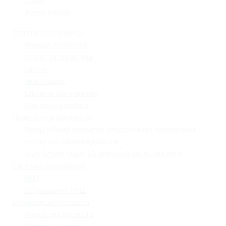
Спорт
Життя школи
Освітнє середовище
Поради психолога
Статут та структура
Гуртки
Моніторинг
Шкільне харчування
Навчальна робота
Педагогічна діяльність
Професійний розвиток педагогічних працівників
Учнівське самоврядування
«Lviv School Quiz» (Львівський шкільний квіз)
Системи оцінювання
НМТ
Оцінювання НУШ
Управлінські процеси
Фінансова звітність