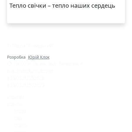
Тепло свічки – тепло наших сердець
© Ліцей "Галицький"
Розробка
Юрій Клок
79000 м. Львів, вул. Замкова, 4
nvk_halycka@ukr.net
+38(032)2553628
+38(032)2603075
Батькам
Новини
Місто
Світ
Освіта