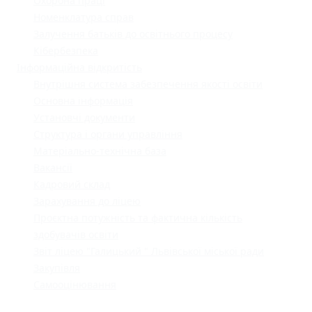
Охорона праці
Номенклатура справ
Залучення батьків до освітнього процесу
Кібербезпека
Інформаційна відкритість
Внутрішня система забезпечення якості освіти
Основна інформація
Установчі документи
Структура і органи управління
Матеріально-технічна база
Вакансії
Кадровий склад
Зарахування до ліцею
Проєктна потужність та фактична кількість
здобувачів освіти
Звіт ліцею "Галицький " Львівської міської ради
Закупівля
Самооцінювання