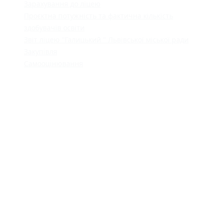
Зарахування до ліцею
Проєктна потужність та фактична кількість
здобувачів освіти
Звіт ліцею "Галицький " Львівської міської ради
Закупівля
Самооцінювання