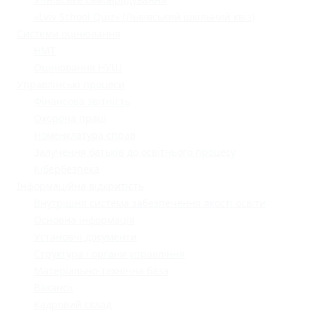
«Lviv School Quiz» (Львівський шкільний квіз)
Системи оцінювання
НМТ
Оцінювання НУШ
Управлінські процеси
Фінансова звітність
Охорона праці
Номенклатура справ
Залучення батьків до освітнього процесу
Кібербезпека
Інформаційна відкритість
Внутрішня система забезпечення якості освіти
Основна інформація
Установчі документи
Структура і органи управління
Матеріально-технічна база
Вакансії
Кадровий склад