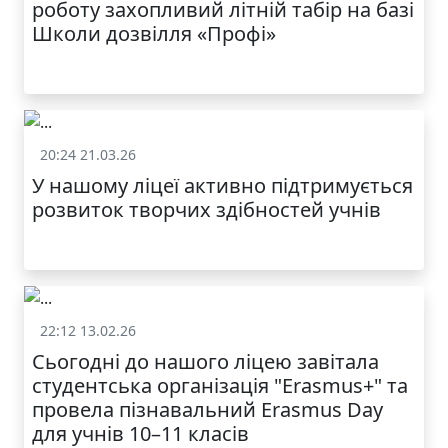
роботу захопливий літній табір на базі
Школи дозвілля «Профі»
20:24 21.03.26
Батькам
У нашому ліцеї активно підтримується
МОДНИЙ ДИТЯЧИЙ
розвиток творчих здібностей учнів
ОДЯГ ПО
ДОСТУПНІЙ ЦІНІ
22:12 13.02.26
Батькам
Сьогодні до нашого ліцею завітала
студентська організація "Erasmus+" та
провела пізнавальний Erasmus Day
для учнів 10–11 класів