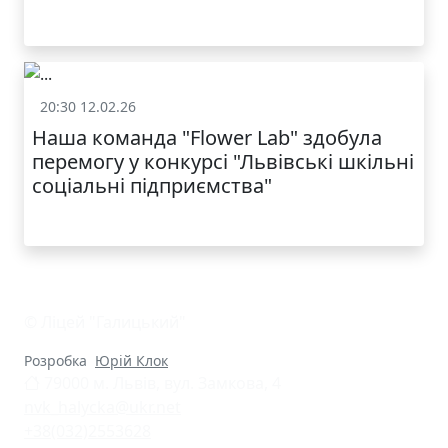
КАТАЛОГ
20:30 12.02.26
Батькам
Наша команда "Flower Lab" здобула
перемогу у конкурсі "Львівські шкільні
соціальні підприємства"
© Ліцей "Галицький"
Розробка
Юрій Клок
79000 м. Львів, вул. Замкова, 4
nvk_halycka@ukr.net
+38(032)2553628