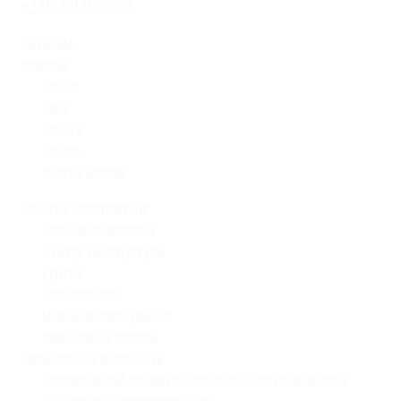
+38(032)2603075
Батькам
Новини
Місто
Світ
Освіта
Спорт
Життя школи
Освітнє середовище
Поради психолога
Статут та структура
Гуртки
Моніторинг
Шкільне харчування
Навчальна робота
Педагогічна діяльність
Професійний розвиток педагогічних працівників
Учнівське самоврядування