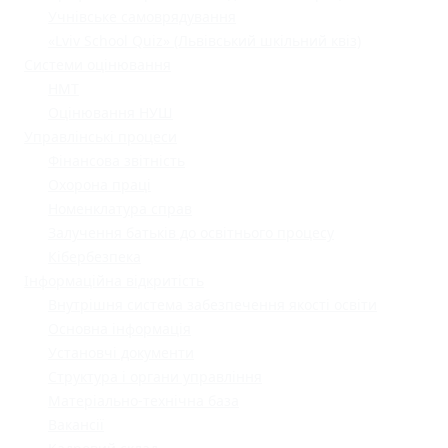
Учнівське самоврядування
«Lviv School Quiz» (Львівський шкільний квіз)
Системи оцінювання
НМТ
Оцінювання НУШ
Управлінські процеси
Фінансова звітність
Охорона праці
Номенклатура справ
Залучення батьків до освітнього процесу
Кібербезпека
Інформаційна відкритість
Внутрішня система забезпечення якості освіти
Основна інформація
Установчі документи
Структура і органи управління
Матеріально-технічна база
Вакансії