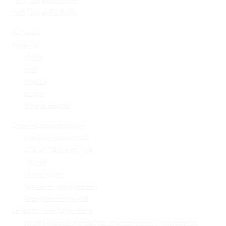
+38(032)2553628
+38(032)2603075
Батькам
Новини
Місто
Світ
Освіта
Спорт
Життя школи
Освітнє середовище
Поради психолога
Статут та структура
Гуртки
Моніторинг
Шкільне харчування
Навчальна робота
Педагогічна діяльність
Професійний розвиток педагогічних працівників