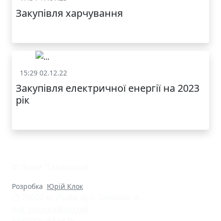
Закупівля харчування
15:29 02.12.22
Закупівля
Закупівля електричної енергії на 2023
рік
© Ліцей "Галицький"
Розробка
Юрій Клок
79000 м. Львів, вул. Замкова, 4
nvk_halycka@ukr.net